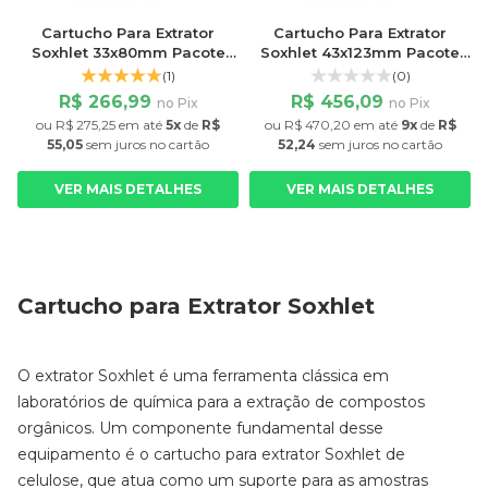
Cartucho Para Extrator
Cartucho Para Extrator
Soxhlet 33x80mm Pacote
Soxhlet 43x123mm Pacote
com 25 Unidades
com 25 Unidades
(1)
(0)
R$ 266,99
R$ 456,09
no Pix
no Pix
ou
R$ 275,25
em até
5x
de
R$
ou
R$ 470,20
em até
9x
de
R$
55,05
sem juros
no cartão
52,24
sem juros
no cartão
VER MAIS DETALHES
VER MAIS DETALHES
Cartucho para Extrator Soxhlet
O extrator Soxhlet é uma ferramenta clássica em
laboratórios de química para a extração de compostos
orgânicos. Um componente fundamental desse
equipamento é o cartucho para extrator Soxhlet de
celulose, que atua como um suporte para as amostras