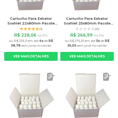
Cartucho Para Extrator
Cartucho Para Extrator
Soxhlet 22x80mm Pacote
Soxhlet 25x80mm Pacote
com 25 Unidades
com 25 Unidades
(1)
(0)
R$ 228,06
R$ 266,99
no Pix
no Pix
ou
R$ 235,11
em até
4x
de
R$
ou
R$ 275,25
em até
5x
de
R$
58,78
sem juros
no cartão
55,05
sem juros
no cartão
VER MAIS DETALHES
VER MAIS DETALHES