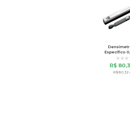
Densímetr
Específico 0
Escala
R$ 80,
R$ 80,32 