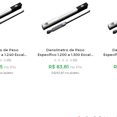
o de Peso
Densímetro de Peso
De
0 a 1.240 Escala
Específico 1.200 a 1.300 Escala
Específ
/60
100/100
(0)
(0)
55
R$ 83,81
R
no Pix
no Pix
no boleto
R$ 83,81 no boleto