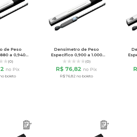
o de Peso
Densímetro de Peso
De
,880 a 0,940
Específico 0,900 a 1.000
Espe
 60/60
Escala 100/100
(0)
(0)
32
R$ 76,82
R
no Pix
no Pix
no boleto
R$ 76,82 no boleto