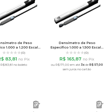
nsímetro de Peso
Densímetro de Peso
ico 1.000 a 1.200 Escala
Específico 1.000 a 1.500 Escala
200/200
200/200
(0)
(0)
R$ 83,81
R$ 165,87
no Pix
no Pix
R$ 83,81 no boleto
ou
R$ 171,00
em até
3x
de
R$ 57,00
sem juros
no cartão