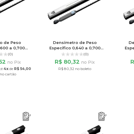
o de Peso
Densímetro de Peso
De
,600 a 0,700
Específico 0,640 a 0,700
Espe
100/100
Escala 60/60
(0)
(0)
,52
R$ 80,32
R
no Pix
no Pix
té
4x
de
R$ 54,00
R$ 80,32 no boleto
no cartão