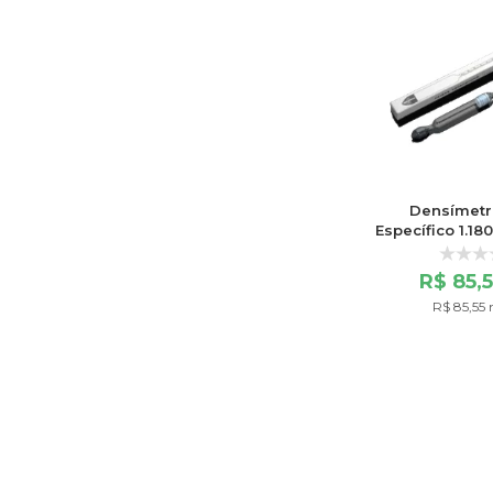
Densímetr
Específico 1.18
60
R$ 85,
R$ 85,55 