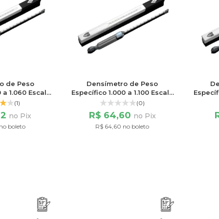
o de Peso
Densímetro de Peso
De
0 a 1.060 Escala
Específico 1.000 a 1.100 Escala
Específ
/60
100/100
(1)
(0)
32
R$ 64,60
no Pix
no Pix
no boleto
R$ 64,60 no boleto