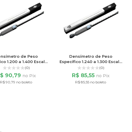
nsímetro de Peso
Densímetro de Peso
ico 1.200 a 1.400 Escala
Específico 1.240 a 1.300 Escala
200/200
60/60
(0)
(0)
$ 90,79
R$ 85,55
no Pix
no Pix
R$ 90,79 no boleto
R$ 85,55 no boleto