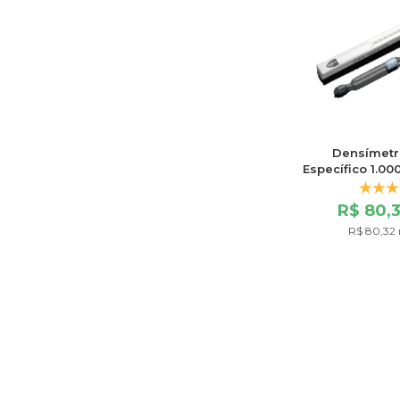
Densímetr
Específico 1.00
60
R$ 80,
R$ 80,32 