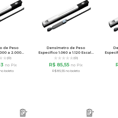
o de Peso
Densímetro de Peso
De
.000 a 2.000
Específico 1.060 a 1.120 Escala
Específ
200/200
60/60
(0)
(0)
03
R$ 85,55
no Pix
no Pix
no boleto
R$ 85,55 no boleto