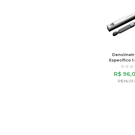
Densímetr
Específico 1
Escala 
R$ 96,
R$ 96,03 