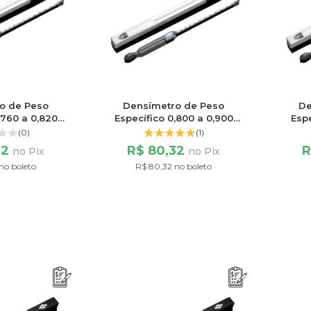
o de Peso
Densímetro de Peso
De
,760 a 0,820
Específico 0,800 a 0,900
Espe
 60/60
Escala 100/100
(0)
(1)
32
R$ 80,32
R
no Pix
no Pix
no boleto
R$ 80,32 no boleto