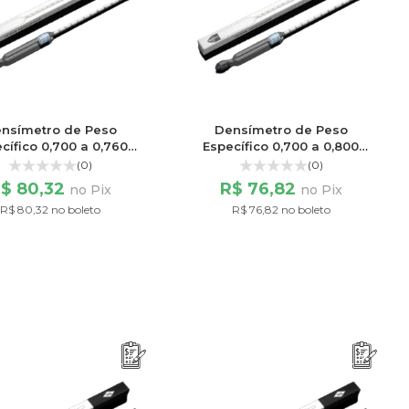
nsímetro de Peso
Densímetro de Peso
cífico 0,700 a 0,760
Específico 0,700 a 0,800
Escala 60/60
Escala 100/100
(0)
(0)
$ 80,32
R$ 76,82
no Pix
no Pix
R$ 80,32 no boleto
R$ 76,82 no boleto