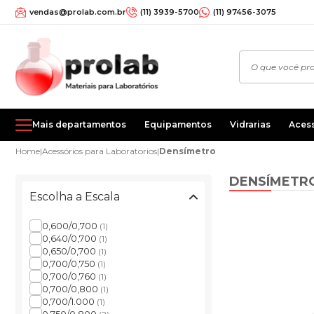
vendas@prolab.com.br
(11) 3939-5700
(11) 97456-3075
Mais departamentos
Equipamentos
Vidrarias
Aces
Home
|
Acessórios para Laboratorios
|
Densímetro
DENSÍMETR
Escolha a Escala
0,600/0,700
(1)
0,640/0,700
(1)
0,650/0,700
(1)
0,700/0,750
(1)
0,700/0,760
(1)
0,700/0,800
(1)
0,700/1.000
(1)