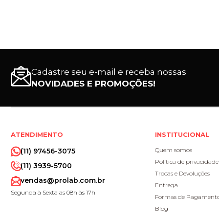
Cadastre seu e-mail e receba nossas
NOVIDADES E PROMOÇÕES!
ATENDIMENTO
INSTITUCIONAL
Quem somos
(11) 97456-3075
Política de privacidade
(11) 3939-5700
Trocas e Devoluções
vendas@prolab.com.br
Entrega
Segunda à Sexta as 08h às 17h
Formas de Pagament
Blog