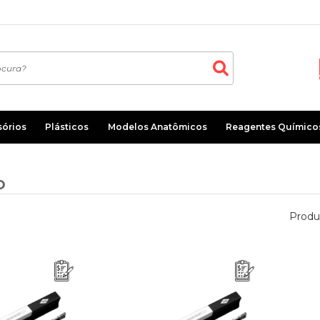
sórios
Plásticos
Modelos Anatômicos
Reagentes Químico
O
Produ