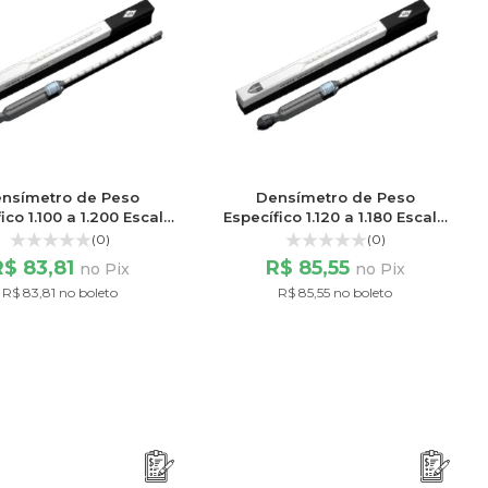
nsímetro de Peso
Densímetro de Peso
ico 1.100 a 1.200 Escala
Específico 1.120 a 1.180 Escala
100/100
60/60
(0)
(0)
R$ 83,81
R$ 85,55
no Pix
no Pix
R$ 83,81 no boleto
R$ 85,55 no boleto