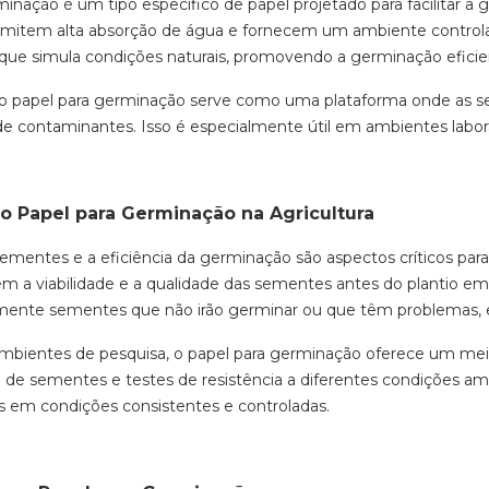
inação é um tipo específico de papel projetado para facilitar a
rmitem alta absorção de água e fornecem um ambiente controlad
 que simula condições naturais, promovendo a germinação efici
 o papel para germinação serve como uma plataforma onde as s
e contaminantes. Isso é especialmente útil em ambientes labora
o Papel para Germinação na Agricultura
sementes e a eficiência da germinação são aspectos críticos par
em a viabilidade e a qualidade das sementes antes do plantio em 
damente sementes que não irão germinar ou que têm problemas
mbientes de pesquisa, o papel para germinação oferece um mei
de sementes e testes de resistência a diferentes condições amb
 em condições consistentes e controladas.