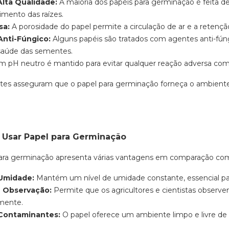
Alta Qualidade:
A maioria dos papéis para germinação é feita d
imento das raízes.
sa:
A porosidade do papel permite a circulação de ar e a retenç
nti-Fúngico:
Alguns papéis são tratados com agentes anti-fún
aúde das sementes.
 pH neutro é mantido para evitar qualquer reação adversa co
es asseguram que o papel para germinação forneça o ambiente
 Usar Papel para Germinação
para germinação apresenta várias vantagens em comparação co
Umidade:
Mantém um nível de umidade constante, essencial pa
e Observação:
Permite que os agricultores e cientistas observe
mente.
Contaminantes:
O papel oferece um ambiente limpo e livre de 