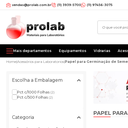
vendas@prolab.com.br
(11) 3939-5700
(11) 97456-3075
Mais departamentos
Equipamentos
Vidrarias
Aces
Home
|
Acessórios para Laboratorios
|
Papel para Germinação de Sem
Escolha a Embalagem
Pct c/1000 Folhas
(2)
Pct c/500 Folhas
(2)
PAPEL PARA
Categoria