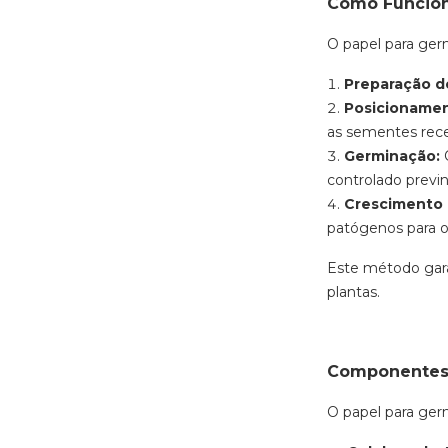
Como Funcion
O papel para ger
Preparação d
Posicioname
as sementes rec
Germinação:
O
controlado previ
Crescimento I
patógenos para o 
Este método gara
plantas.
Componentes 
O papel para ger