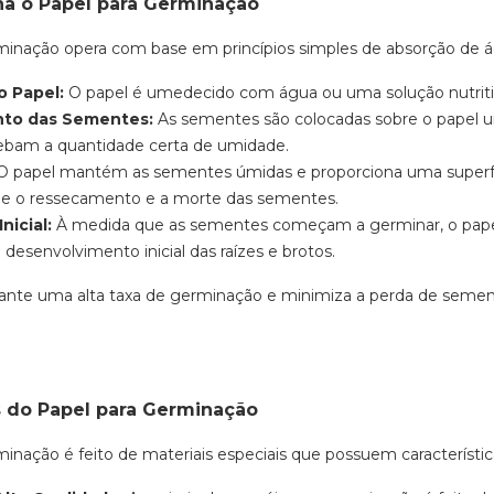
a o Papel para Germinação
minação opera com base em princípios simples de absorção de 
o Papel:
O papel é umedecido com água ou uma solução nutritiv
nto das Sementes:
As sementes são colocadas sobre o papel u
ebam a quantidade certa de umidade.
 papel mantém as sementes úmidas e proporciona uma superfíc
ne o ressecamento e a morte das sementes.
nicial:
À medida que as sementes começam a germinar, o pape
desenvolvimento inicial das raízes e brotos.
nte uma alta taxa de germinação e minimiza a perda de sement
do Papel para Germinação
minação é feito de materiais especiais que possuem característi