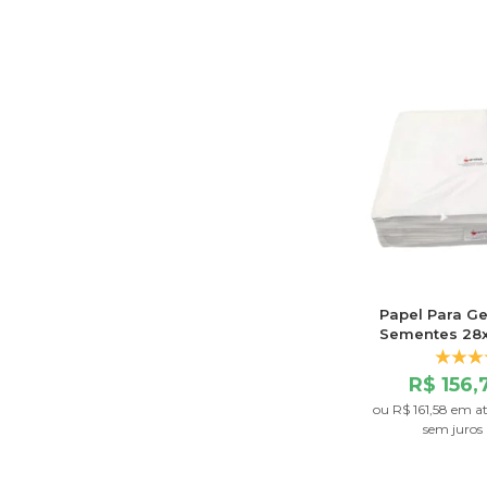
Papel Para G
Sementes 28
Com 500
R$ 156,
ou
R$ 161,58
em a
sem juros