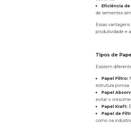
Eficiência de
de sementes sim
Essas vantagens 
produtividade e 
Tipos de Pap
Existem diferent
Papel Filtro:
M
estrutura porosa.
Papel Absorv
evitar o crescim
Papel Kraft:
E
Papel de Filt
como na indústria