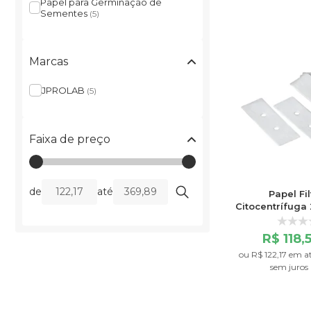
Papel para Germinação de
Sementes
(5)
Marcas
JPROLAB
(5)
Faixa de preço
de
até
Papel Fi
Citocentrífuga
Com 200 
R$ 118,
ou
R$ 122,17
em a
sem juros