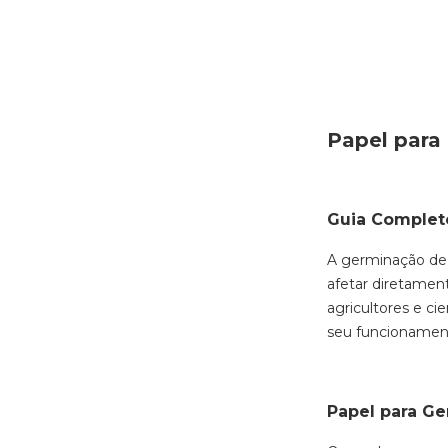
Papel para
Guia Completo
A germinação de 
afetar diretamen
agricultores e ci
seu funcionament
Papel para G