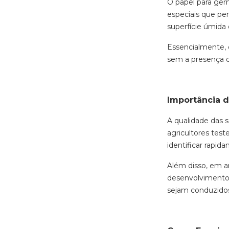
O papel para germ
especiais que pe
superfície úmida
Essencialmente,
sem a presença d
Importância d
A qualidade das 
agricultores test
identificar rapi
Além disso, em a
desenvolvimento 
sejam conduzidos