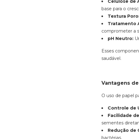
Celulose de 
base para o cresc
Textura Poro
Tratamento A
comprometer a s
pH Neutro:
Um
Esses component
saudável.
Vantagens de
O uso de papel 
Controle de 
Facilidade d
sementes direta
Redução de 
bactérias.