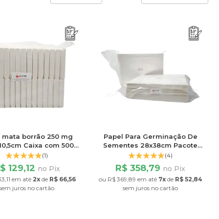
 mata borrão 250 mg
Papel Para Germinação De
x 10,5cm Caixa com 500
Sementes 28x38cm Pacote
folhas
Com 1000 Folhas
(1)
(4)
$ 129,12
R$ 358,79
no Pix
no Pix
3,11
em até
2x
de
R$ 66,56
ou
R$ 369,89
em até
7x
de
R$ 52,84
sem juros
no cartão
sem juros
no cartão