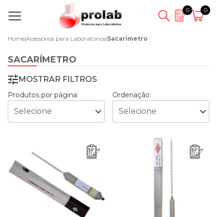
0
0
Home
|
Acessórios para Laboratorios
|
Sacarímetro
SACARÍMETRO
MOSTRAR FILTROS
Produtos por página:
Ordenação: