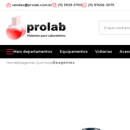
vendas@prolab.com.br
(11) 3939-5700
(11) 97456-3075
Mais departamentos
Equipamentos
Vidrarias
Aces
Home
|
Reagentes Químicos
|
Reagentes