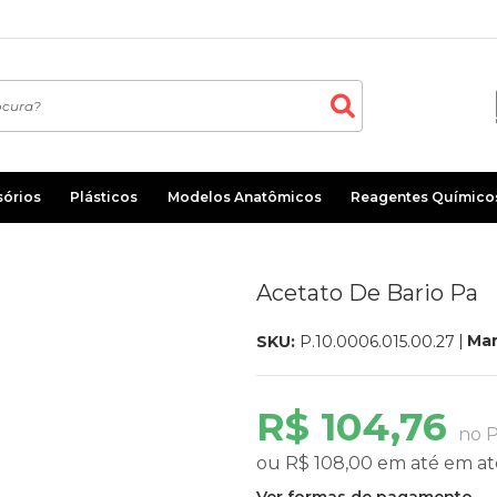
sórios
Plásticos
Modelos Anatômicos
Reagentes Químico
Acetato De Bario Pa
Mar
SKU:
P.10.0006.015.00.27
R$ 104,76
no P
ou
R$ 108,00
em até
em at