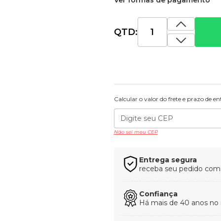
Ver formas de pagamento
QTD:
Calcular o valor do frete e prazo de e
Não sei meu CEP
Entrega segura
receba seu pedido com t
Confiança
Há mais de 40 anos no