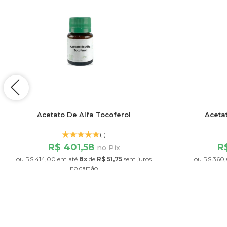
Acetato De Alfa Tocoferol
Aceta
(1)
R$ 401,58
R
no Pix
ou
R$ 414,00
em até
8x
de
R$ 51,75
sem juros
ou
R$ 360
no cartão