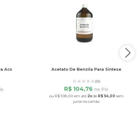
Pa Acs
Acetato De Benzila Para Sintese
(0)
R$ 104,76
ix
no Pix
ou
R$ 108,00
em até
2x
de
R$ 54,00
sem
juros
no cartão