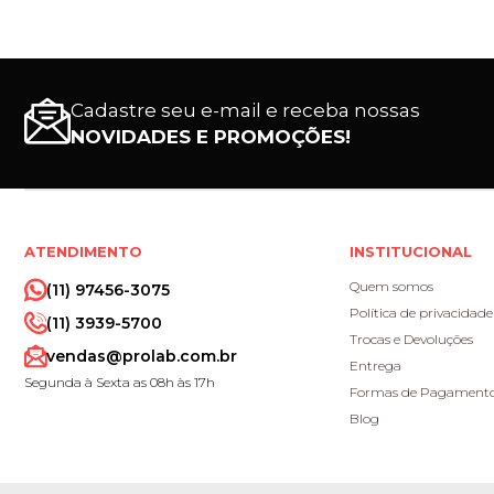
Cadastre seu e-mail e receba nossas
NOVIDADES E PROMOÇÕES!
ATENDIMENTO
INSTITUCIONAL
Quem somos
(11) 97456-3075
Política de privacidade
(11) 3939-5700
Trocas e Devoluções
vendas@prolab.com.br
Entrega
Segunda à Sexta as 08h às 17h
Formas de Pagament
Blog