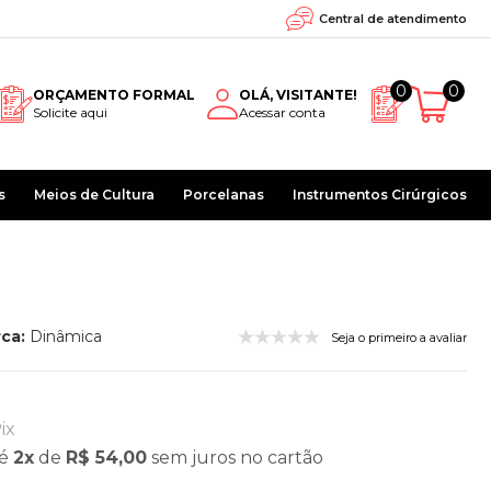
Central de atendimento
0
0
ORÇAMENTO FORMAL
OLÁ, VISITANTE!
Solicite aqui
Acessar conta
s
Meios de Cultura
Porcelanas
Instrumentos Cirúrgicos
ca:
Dinâmica
Seja o primeiro a avaliar
ix
é
2x
de
R$ 54,00
sem juros
no cartão