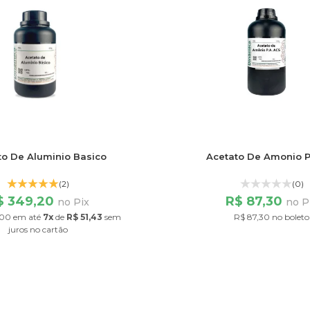
to De Aluminio Basico
Acetato De Amonio 
(2)
(0)
$ 349,20
R$ 87,30
no Pix
no P
,00
em até
7x
de
R$ 51,43
sem
R$ 87,30 no boleto
juros
no cartão