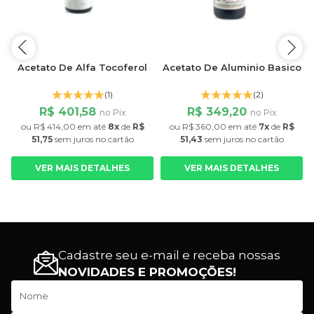
Acetato De Alfa Tocoferol
Acetato De Aluminio Basico
(1)
(2)
R$ 401,58
R$ 349,20
no Pix
no Pix
ou
R$ 414,00
em até
8x
de
R$
ou
R$ 360,00
em até
7x
de
R$
51,75
sem juros
no cartão
51,43
sem juros
no cartão
VER MAIS DETALHES
VER MAIS DETALHES
Cadastre seu e-mail e receba nossas
NOVIDADES E PROMOÇÕES!