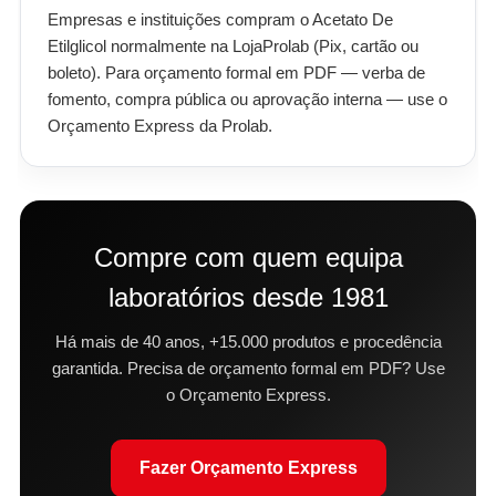
Empresas e instituições compram o Acetato De
Etilglicol normalmente na LojaProlab (Pix, cartão ou
boleto). Para orçamento formal em PDF — verba de
fomento, compra pública ou aprovação interna — use o
Orçamento Express da Prolab.
Compre com quem equipa
laboratórios desde 1981
Há mais de 40 anos, +15.000 produtos e procedência
garantida. Precisa de orçamento formal em PDF? Use
o Orçamento Express.
Fazer Orçamento Express