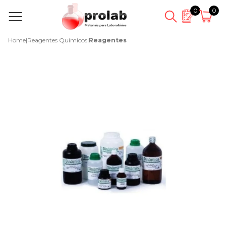
0
0
Home
|
Reagentes Químicos
|
Reagentes