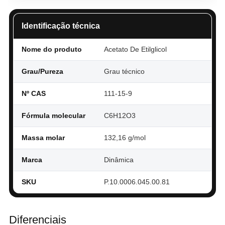
Identificação técnica
Nome do produto
Acetato De Etilglicol
Grau/Pureza
Grau técnico
Nº CAS
111-15-9
Fórmula molecular
C6H12O3
Massa molar
132,16 g/mol
Marca
Dinâmica
SKU
P.10.0006.045.00.81
Diferenciais