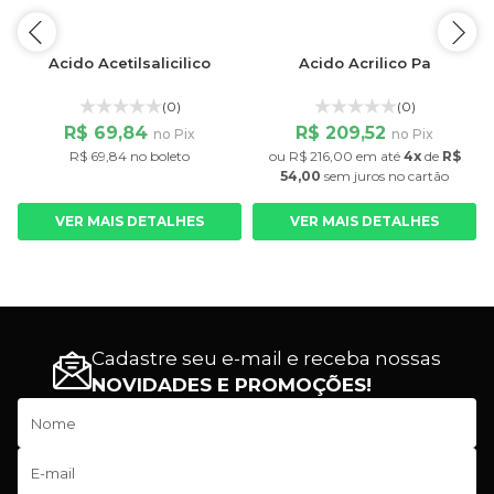
Acido Acetilsalicilico
Acido Acrilico Pa
(0)
(0)
R$ 69,84
R$ 209,52
no Pix
no Pix
R$ 69,84 no boleto
ou
R$ 216,00
em até
4x
de
R$
54,00
sem juros
no cartão
VER MAIS DETALHES
VER MAIS DETALHES
Cadastre seu e-mail e receba nossas
NOVIDADES E PROMOÇÕES!