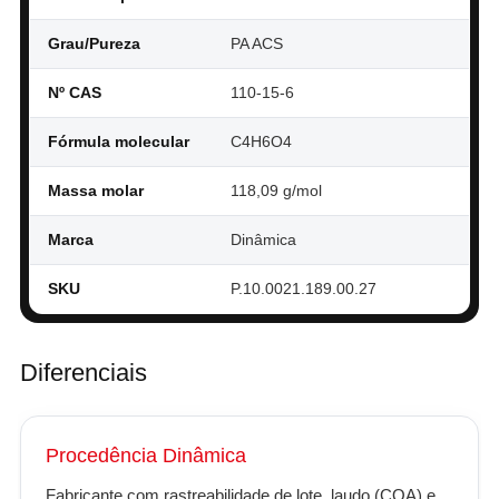
Grau/Pureza
PA ACS
Nº CAS
110-15-6
Fórmula molecular
C4H6O4
Massa molar
118,09 g/mol
Marca
Dinâmica
SKU
P.10.0021.189.00.27
Diferenciais
Procedência Dinâmica
Fabricante com rastreabilidade de lote, laudo (COA) e