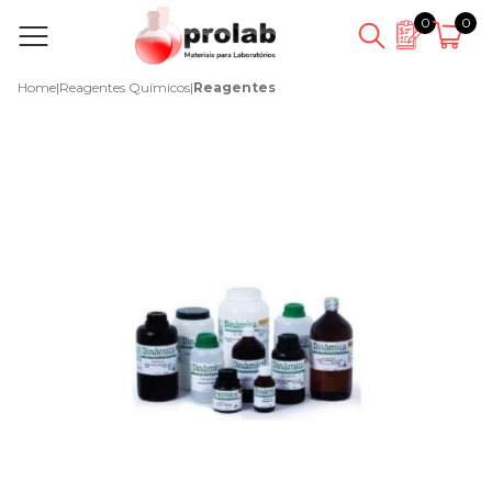
0
0
Home
|
Reagentes Químicos
|
Reagentes