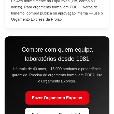
Pa Acs normalmente na LojaProlab (Pix, cartão ou
boleto). Para orçamento formal em PDF — verba de
fomento, compra pública ou aprovação interna — use o
Orçamento Express da Prolab.
Compre com quem equipa
laboratórios desde 1981
Há mais de 40 anos, +15.000 produtos e procedência
garantida. Precisa de orçamento formal em PDF? Use
o Orçamento Express.
Fazer Orçamento Express