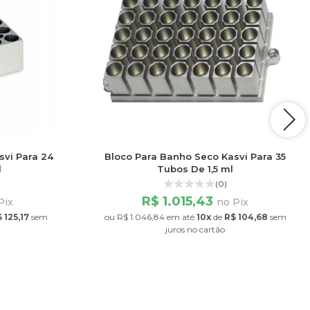
svi Para 24
Bloco Para Banho Seco Kasvi Para 35
l
Tubos De 1,5 ml
(0)
R$ 1.015,43
Pix
no Pix
 125,17
sem
ou
R$ 1.046,84
em até
10x
de
R$ 104,68
sem
juros
no cartão