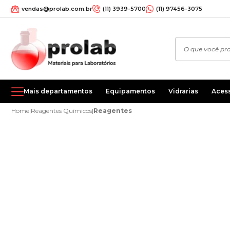
vendas@prolab.com.br
(11) 3939-5700
(11) 97456-3075
Mais departamentos
Equipamentos
Vidrarias
Aces
Home
|
Reagentes Químicos
|
Reagentes