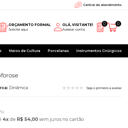
Central de atendimento
0
0
ORÇAMENTO FORMAL
OLÁ, VISITANTE!
Solicite aqui
Acessar conta
s
Meios de Cultura
Porcelanas
Instrumentos Cirúrgicos
oforose
rca:
Dinâmica
Seja o primeiro a avaliar
ix
é
4x
de
R$ 54,00
sem juros
no cartão