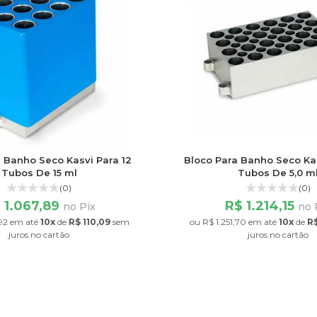
 Banho Seco Kasvi Para 12
Bloco Para Banho Seco Ka
Tubos De 15 ml
Tubos De 5,0 m
(0)
(0)
 1.067,89
R$ 1.214,15
no Pix
no 
92
em até
10x
de
R$ 110,09
sem
ou
R$ 1.251,70
em até
10x
de
R$
juros
no cartão
juros
no cartão