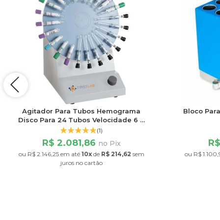
Agitador Para Tubos Hemograma
Bloco Para
Disco Para 24 Tubos Velocidade 6 a
32rpm
(1)
R$ 2.081,86
R$
no Pix
ou
R$ 2.146,25
em até
10x
de
R$ 214,62
sem
ou
R$ 1.100,
juros
no cartão