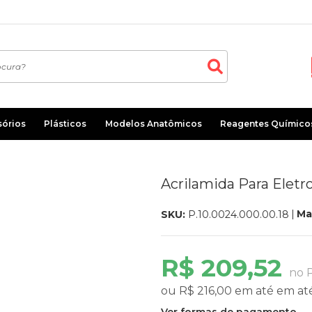
sórios
Plásticos
Modelos Anatômicos
Reagentes Químico
Acrilamida Para Eletr
Ma
SKU:
P.10.0024.000.00.18
R$ 209,52
no P
ou
R$ 216,00
em até
em at