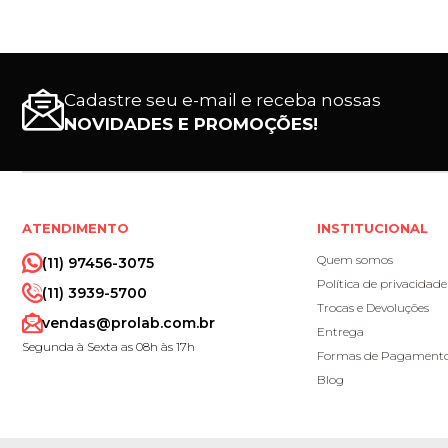
Cadastre seu e-mail e receba nossas
NOVIDADES E PROMOÇÕES!
ATENDIMENTO
INSTITUCIONAL
Quem somos
(11) 97456-3075
Política de privacidade
(11) 3939-5700
Trocas e Devoluções
vendas@prolab.com.br
Entrega
Segunda à Sexta as 08h às 17h
Formas de Pagament
Blog