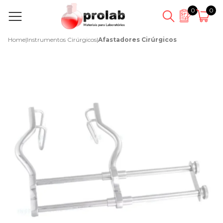
0
0
Home
|
Instrumentos Cirúrgicos
|
Afastadores Cirúrgicos