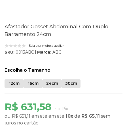
Afastador Gosset Abdominal Com Duplo
Barramento 24cm
Seja o primeiro a avaliar
Marca:
ABC
SKU:
0013ABC
Escolha o Tamanho
12cm
16cm
24cm
30cm
R$ 631,58
no Pix
ou
R$ 651,11
em até
em até
10x
de
R$ 65,11
sem
juros
no cartão