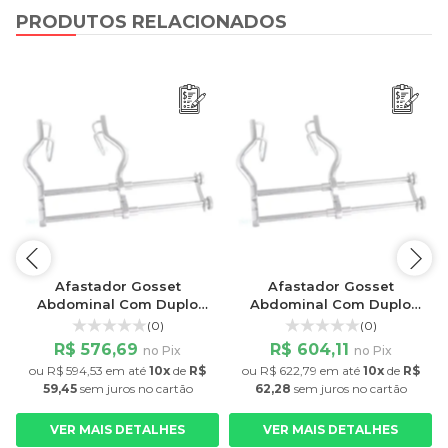
PRODUTOS RELACIONADOS
Afastador Gosset
Afastador Gosset
Abdominal Com Duplo
Abdominal Com Duplo
Barramento 12cm
Barramento 16cm
(0)
(0)
R$ 576,69
R$ 604,11
no Pix
no Pix
ou
R$ 594,53
em até
10x
de
R$
ou
R$ 622,79
em até
10x
de
R$
59,45
sem juros
no cartão
62,28
sem juros
no cartão
VER MAIS DETALHES
VER MAIS DETALHES