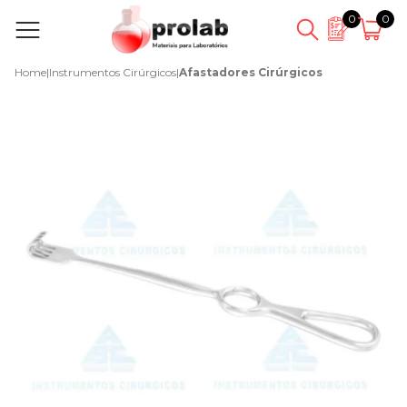
0
0
Home
|
Instrumentos Cirúrgicos
|
Afastadores Cirúrgicos