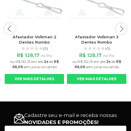
s
Afastador Volkman 2
Afastador Volkman 3
Dentes Rombo
Dentes Rombo
(0)
(0)
R$ 128,17
R$ 128,17
no Pix
no Pix
ou
R$ 132,13
em até
2x
de
R$
ou
R$ 132,13
em até
2x
de
R$
66,06
sem juros
no cartão
66,06
sem juros
no cartão
VER MAIS DETALHES
VER MAIS DETALHES
Cadastre seu e-mail e receba nossas
NOVIDADES E PROMOÇÕES!