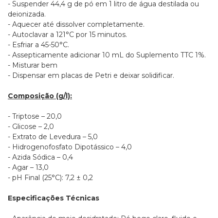
- Suspender 44,4 g de pó em 1 litro de água destilada ou
deionizada.
- Aquecer até dissolver completamente.
- Autoclavar a 121°C por 15 minutos.
- Esfriar a 45-50°C.
- Assepticamente adicionar 10 mL do Suplemento TTC 1%.
- Misturar bem
- Dispensar em placas de Petri e deixar solidificar.
Composição (g/l):
- Triptose – 20,0
- Glicose – 2,0
- Extrato de Levedura – 5,0
- Hidrogenofosfato Dipotássico – 4,0
- Azida Sódica – 0,4
- Agar – 13,0
- pH Final (25°C): 7,2 ± 0,2
Especificações Técnicas