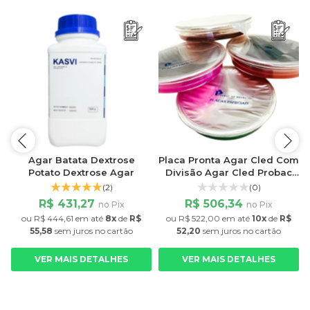
r
Agar Batata Dextrose
Placa Pronta Agar Cled Com
Potato Dextrose Agar
Divisão Agar Cled Probac
Caixa Com 50 Placas Probac
(2)
(0)
R$ 431,27
R$ 506,34
no Pix
no Pix
ou
R$ 444,61
em até
8x
de
R$
ou
R$ 522,00
em até
10x
de
R$
55,58
sem juros
no cartão
52,20
sem juros
no cartão
VER MAIS DETALHES
VER MAIS DETALHES