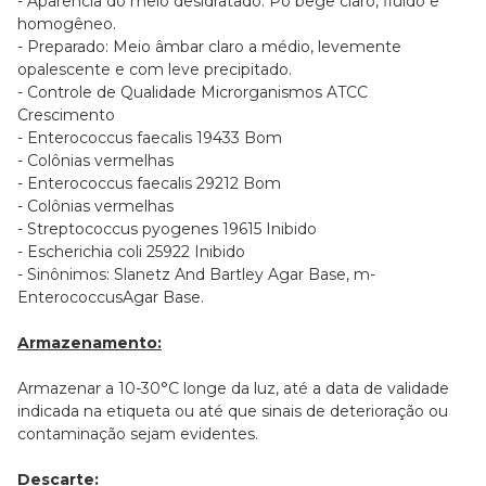
- Aparência do meio desidratado: Pó bege claro, fluido e
homogêneo.
- Preparado: Meio âmbar claro a médio, levemente
opalescente e com leve precipitado.
- Controle de Qualidade Microrganismos ATCC
Crescimento
- Enterococcus faecalis 19433 Bom
- Colônias vermelhas
- Enterococcus faecalis 29212 Bom
- Colônias vermelhas
- Streptococcus pyogenes 19615 Inibido
- Escherichia coli 25922 Inibido
- Sinônimos: Slanetz And Bartley Agar Base, m-
EnterococcusAgar Base.
Armazenamento:
Armazenar a 10-30°C longe da luz, até a data de validade
indicada na etiqueta ou até que sinais de deterioração ou
contaminação sejam evidentes.
Descarte: