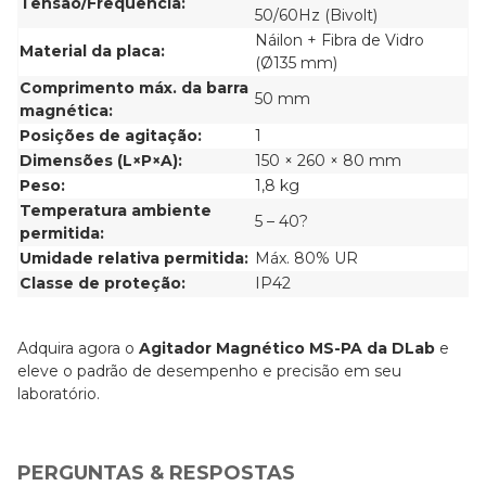
Tensão/Frequência:
50/60Hz (Bivolt)
Náilon + Fibra de Vidro
Material da placa:
(Ø135 mm)
Comprimento máx. da barra
50 mm
magnética:
Posições de agitação:
1
Dimensões (L×P×A):
150 × 260 × 80 mm
Peso:
1,8 kg
Temperatura ambiente
5 – 40?
permitida:
Umidade relativa permitida:
Máx. 80% UR
Classe de proteção:
IP42
Adquira agora o
Agitador Magnético MS-PA da DLab
e
eleve o padrão de desempenho e precisão em seu
laboratório.
PERGUNTAS & RESPOSTAS