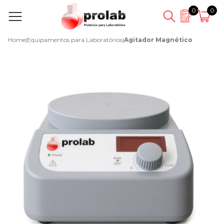
0
0
Home
|
Equipamentos para Laboratórios
|
Agitador Magnético