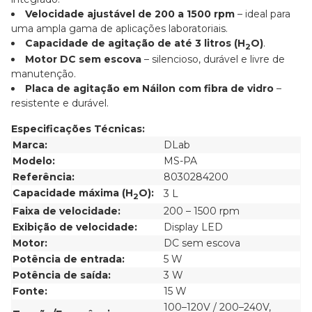
Velocidade ajustável de 200 a 1500 rpm
– ideal para
uma ampla gama de aplicações laboratoriais.
Capacidade de agitação de até 3 litros (H
O)
.
2
Motor DC sem escova
– silencioso, durável e livre de
manutenção.
Placa de agitação em Náilon com fibra de vidro
–
resistente e durável.
Especificações Técnicas:
Marca:
DLab
Modelo:
MS-PA
Referência:
8030284200
Capacidade máxima (H
O):
3 L
2
Faixa de velocidade:
200 – 1500 rpm
Exibição de velocidade:
Display LED
Motor:
DC sem escova
Potência de entrada:
5 W
Potência de saída:
3 W
Fonte:
15 W
100–120V / 200–240V,