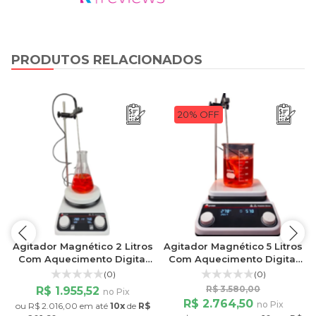
PRODUTOS RELACIONADOS
20% OFF
Agitador Magnético 2 Litros
Agitador Magnético 5 Litros
Com Aquecimento Digital
Com Aquecimento Digital
Sonda de Temperatura
PRO-5000HD Prolab
(0)
(0)
PRO-2000HD
R$ 3.580,00
R$ 1.955,52
no Pix
R$ 2.764,50
no Pix
ou
R$ 2.016,00
em até
10x
de
R$