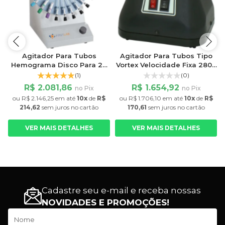
Agitador Para Tubos
Agitador Para Tubos Tipo
Hemograma Disco Para 24
Vortex Velocidade Fixa 2800
Tubos Velocidade 6 a
Rpm Fisatom
(1)
(0)
32rpm
R$ 2.081,86
R$ 1.654,92
no Pix
no Pix
ou
R$ 2.146,25
em até
10x
de
R$
ou
R$ 1.706,10
em até
10x
de
R$
214,62
sem juros
no cartão
170,61
sem juros
no cartão
VER MAIS DETALHES
VER MAIS DETALHES
Cadastre seu e-mail e receba nossas
NOVIDADES E PROMOÇÕES!