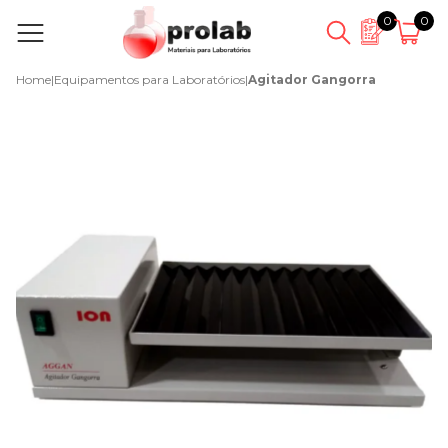
0
0
Home
|
Equipamentos para Laboratórios
|
Agitador Gangorra