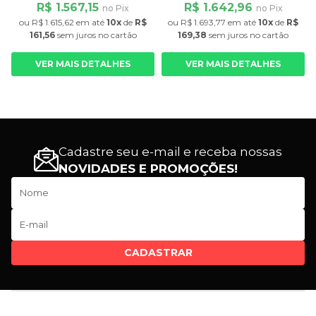
R$ 1.567,15
R$ 1.642,96
no Pix
no Pix
ou
R$ 1.615,62
em até
10x
de
R$
ou
R$ 1.693,77
em até
10x
de
R$
161,56
sem juros
no cartão
169,38
sem juros
no cartão
VER MAIS DETALHES
VER MAIS DETALHES
Cadastre seu e-mail e receba nossas
NOVIDADES E PROMOÇÕES!
CADASTRAR