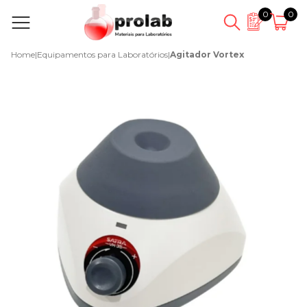
0
0
Home
|
Equipamentos para Laboratórios
|
Agitador Vortex