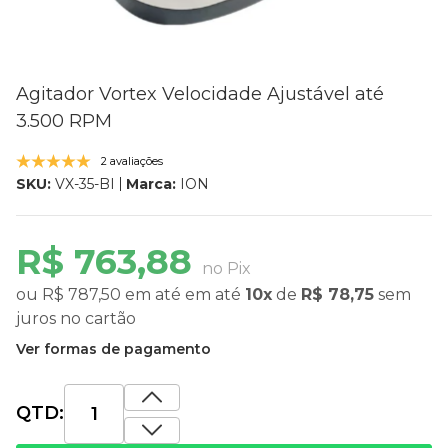
Agitador Vortex Velocidade Ajustável até
3.500 RPM
2 avaliações
Marca:
ION
SKU:
VX-35-BI
R$ 763,88
no Pix
ou
R$ 787,50
em até
em até
10x
de
R$ 78,75
sem
juros
no cartão
Ver formas de pagamento
QTD: