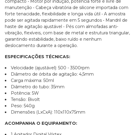
compacto
• Motor por indução, potência forte e livre de
manutenção
• Cabeça vibratória de silicone importada com
forte tenacidade, flexibilidade e longa vida útil
• A amostra
pode ser agitada rapidamente em 5 segundos
• Mandril de
haste de agitação ajustável
• Pés com almofadas anti-
vibração, flexíveis, com base de metal e estrutura triangular,
garantindo estabilidade, baixo ruído e nenhum
deslocamento durante a operação.
ESPECIFICAÇÕES TÉCNICAS:
Velocidade (ajustável): 500 - 3500rpm
Diâmetro de órbita de agitação: 4,5mm
Carga máxima: 50ml
Diâmetro do tubo: 35mm
Potência: 5W
Tensão: Bivolt
Peso: 540g
Dimensões (LxCxA): 110x110x75mm
ACOMPANHA O EQUIPAMENTO:
1 Agitador Digital Vórtex