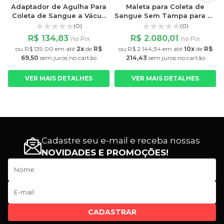
Adaptador de Agulha Para
Maleta para Coleta de
Coleta de Sangue a Vácuo
Sangue Sem Tampa para 36
pct c/250
tubos de 13mm
(0)
(0)
R$ 134,83
R$ 2.080,01
no Pix
no Pix
ou
R$ 139,00
em até
2x
de
R$
ou
R$ 2.144,34
em até
10x
de
R$
69,50
sem juros
no cartão
214,43
sem juros
no cartão
VER MAIS DETALHES
VER MAIS DETALHES
Cadastre seu e-mail e receba nossas
NOVIDADES E PROMOÇÕES!
CADASTRAR