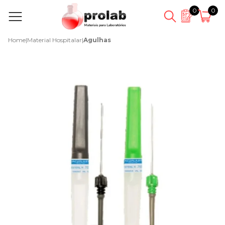
0
0
Home
|
Material Hospitalar
|
Agulhas