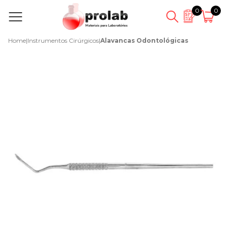
0
0
Home
|
Instrumentos Cirúrgicos
|
Alavancas Odontológicas