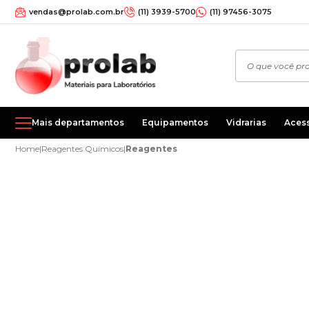
vendas@prolab.com.br
(11) 3939-5700
(11) 97456-3075
Mais departamentos
Equipamentos
Vidrarias
Aces
Home
|
Reagentes Químicos
|
Reagentes