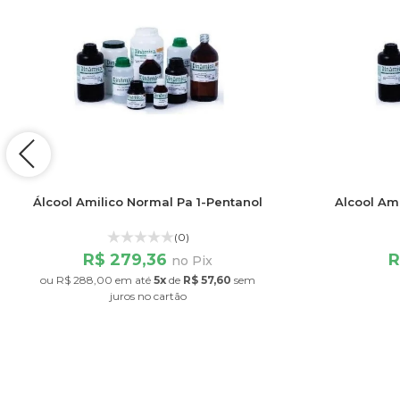
Álcool Amilico Normal Pa 1-Pentanol
Alcool Ami
(0)
R$ 279,36
R
no Pix
ou
R$ 288,00
em até
5x
de
R$ 57,60
sem
juros
no cartão