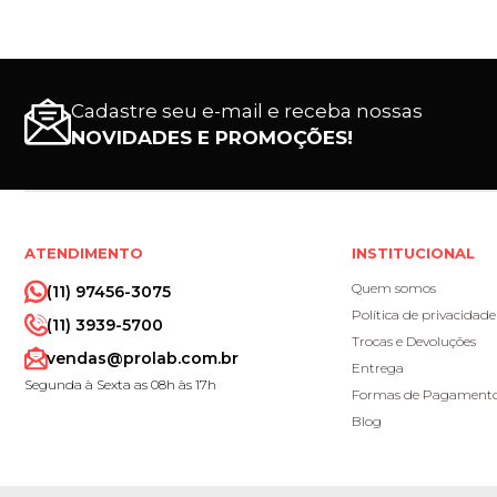
Cadastre seu e-mail e receba nossas
NOVIDADES E PROMOÇÕES!
ATENDIMENTO
INSTITUCIONAL
Quem somos
(11) 97456-3075
Política de privacidade
(11) 3939-5700
Trocas e Devoluções
vendas@prolab.com.br
Entrega
Segunda à Sexta as 08h às 17h
Formas de Pagament
Blog