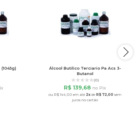
 (1045g)
Álcool Butilico Terciario Pa Acs 3-
Butanol
(0)
R$ 139,68
ix
no Pix
ou
R$ 144,00
em até
2x
de
R$ 72,00
sem
juros
no cartão