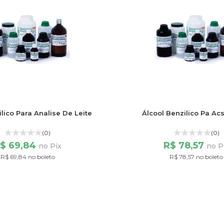
lico Para Analise De Leite
Álcool Benzilico Pa Acs
(0)
(0)
$ 69,84
R$ 78,57
no Pix
no P
R$ 69,84 no boleto
R$ 78,57 no boleto