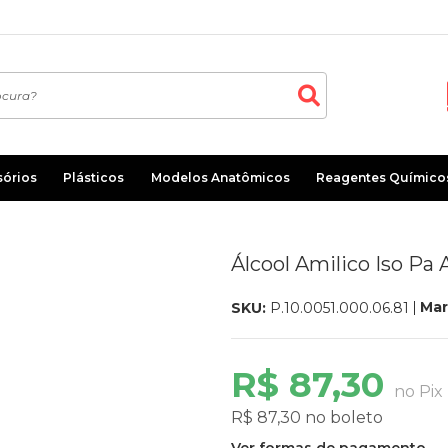
sórios
Plásticos
Modelos Anatômicos
Reagentes Químico
Álcool Amilico Iso Pa A
Mar
SKU:
P.10.0051.000.06.81
R$ 87,30
no Pix
R$ 87,30 no boleto