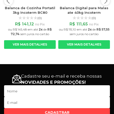
l
Balanca de Cozinha Portatil
Balanca Digital para Malas
3kg Incoterm BC80
ate 40kg Incoterm
(0)
(0)
R$ 141,12
R$ 111,65
no Pix
no Pix
ou
R$ 145,48
em até
2x
de
R$
ou
R$ 115,10
em até
2x
de
R$ 57,55
72,74
sem juros
no cartão
sem juros
no cartão
VER MAIS DETALHES
VER MAIS DETALHES
Cadastre seu e-mail e receba nossas
NOVIDADES E PROMOÇÕES!
CADASTRAR