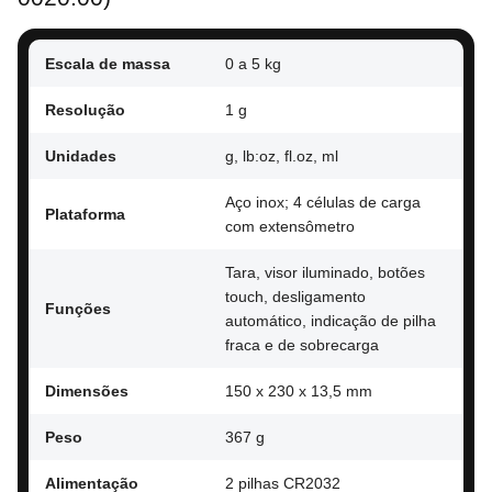
Escala de massa
0 a 5 kg
Resolução
1 g
Unidades
g, lb:oz, fl.oz, ml
Aço inox; 4 células de carga
Plataforma
com extensômetro
Tara, visor iluminado, botões
touch, desligamento
Funções
automático, indicação de pilha
fraca e de sobrecarga
Dimensões
150 x 230 x 13,5 mm
Peso
367 g
Alimentação
2 pilhas CR2032