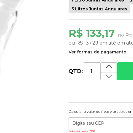
5 Litros Juntas Angulares
R$ 133,17
no Pix
ou
R$ 137,29
em até
em at
Ver formas de pagamento
QTD:
Calcular o valor do frete e prazo de e
Não sei meu CEP