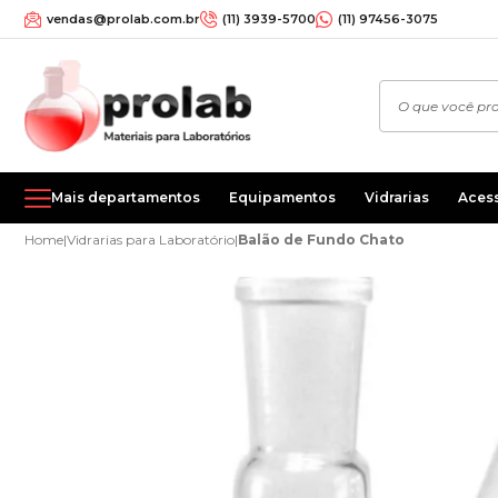
vendas@prolab.com.br
(11) 3939-5700
(11) 97456-3075
Mais departamentos
Equipamentos
Vidrarias
Aces
Home
|
Vidrarias para Laboratório
|
Balão de Fundo Chato