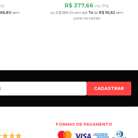
R$ 377,66
ix
no Pix
 66,80
sem
ou
R$ 389,34
em até
7x
de
R$ 55,62
sem
juros
no cartão
CADASTRAR
FORMAS DE PAGAMENTO