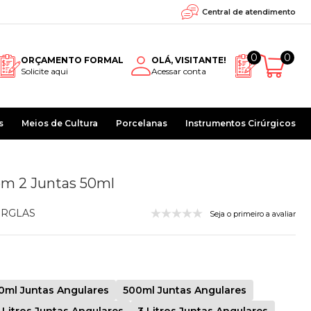
Central de atendimento
0
0
ORÇAMENTO FORMAL
OLÁ, VISITANTE!
Solicite aqui
Acessar conta
s
Meios de Cultura
Porcelanas
Instrumentos Cirúrgicos
om 2 Juntas 50ml
RGLAS
Seja o primeiro a avaliar
0ml Juntas Angulares
500ml Juntas Angulares
 Litros Juntas Angulares
3 Litros Juntas Angulares