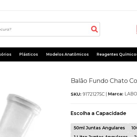
sórios
Plásticos
Modelos Anatômicos
Reagentes Químico
Balão Fundo Chato C
Marca:
LABO
SKU:
91721275C
Escolha a Capacidade
50ml Juntas Angulares
10
1 Litro Juntas Angulares
2