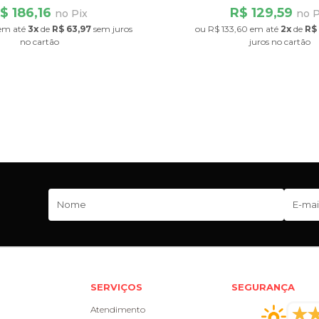
$ 186,16
R$ 129,59
no Pix
no P
em até
3x
de
R$ 63,97
sem juros
ou
R$ 133,60
em até
2x
de
R$
no cartão
juros
no cartão
SERVIÇOS
SEGURANÇA
Atendimento