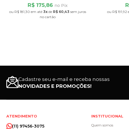
R$ 175,86
R
no Pix
ou
R$ 181,30
em até
3x
de
R$ 60,43
sem juros
ou
R$ 191,92
no cartão
Cadastre seu e-mail e receba nossas
NOVIDADES E PROMOÇÕES!
ATENDIMENTO
INSTITUCIONAL
Quem somos
(11) 97456-3075