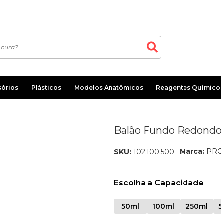
sórios
Plásticos
Modelos Anatômicos
Reagentes Químico
Balão Fundo Redondo
Marca:
PR
SKU:
102.100.500
Escolha a Capacidade
50ml
100ml
250ml