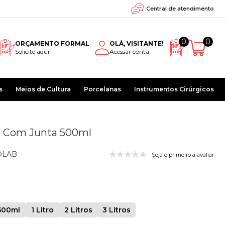
Central de atendimento
0
0
ORÇAMENTO FORMAL
OLÁ, VISITANTE!
Solicite aqui
Acessar conta
s
Meios de Cultura
Porcelanas
Instrumentos Cirúrgicos
 Com Junta 500ml
OLAB
Seja o primeiro a avaliar
500ml
1 Litro
2 Litros
3 Litros