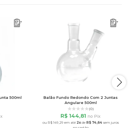
unta 500ml
Balão Fundo Redondo Com 2 Juntas
Angulare 500ml
(0)
R$ 144,81
ix
no Pix
ou
R$ 149,29
em até
2x
de
R$ 74,64
sem juros
no cartão