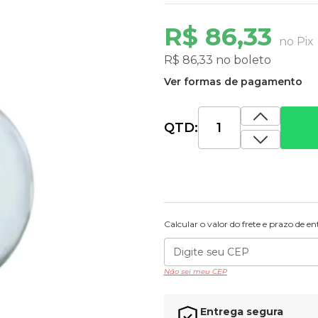
R$ 86,33
no Pix
R$ 86,33 no boleto
Ver formas de pagamento
QTD:
Calcular o valor do frete e prazo de e
Não sei meu CEP
Entrega segura