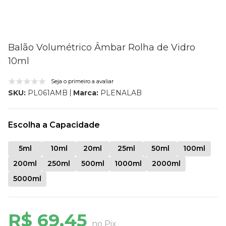
Balão Volumétrico Âmbar Rolha de Vidro
10ml
Seja o primeiro a avaliar
Marca:
PLENALAB
SKU:
PL061AMB
Escolha a Capacidade
5ml
10ml
20ml
25ml
50ml
100ml
200ml
250ml
500ml
1000ml
2000ml
5000ml
R$ 69,45
no Pix