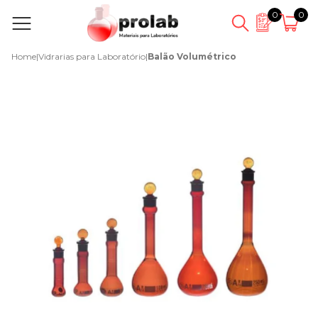
0
0
Home
|
Vidrarias para Laboratório
|
Balão Volumétrico