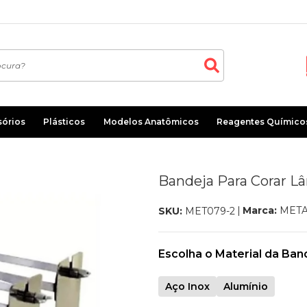
sórios
Plásticos
Modelos Anatômicos
Reagentes Químico
Bandeja Para Corar L
Marca:
META
SKU:
MET079-2
Escolha o Material da Ban
Aço Inox
Alumínio