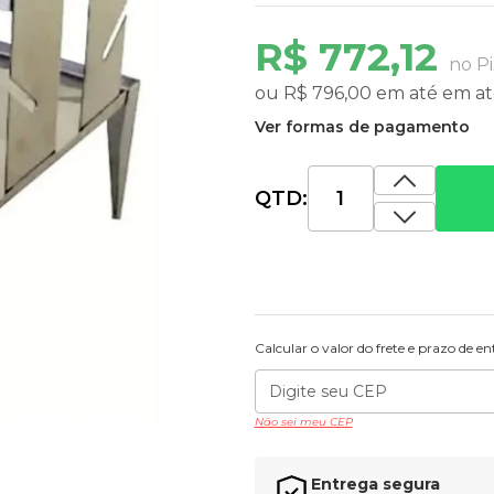
R$ 772,12
no Pi
ou
R$ 796,00
em até
em at
Ver formas de pagamento
QTD:
Calcular o valor do frete e prazo de e
Não sei meu CEP
Entrega segura