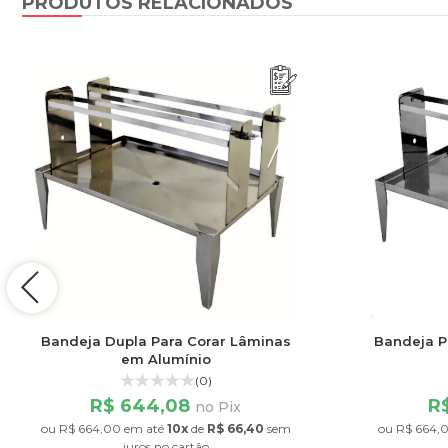
PRODUTOS RELACIONADOS
Bandeja Dupla Para Corar Lâminas
Bandeja P
em Alumínio
(0)
R$ 644,08
R
no Pix
ou
R$ 664,00
em até
10x
de
R$ 66,40
sem
ou
R$ 664,
juros
no cartão