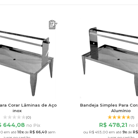
ara Corar Lâminas de Aço
Bandeja Simples Para Cor
inox
Alumínio
(0)
(1)
$ 644,08
R$ 478,21
no Pix
no 
00
em até
10x
de
R$ 66,40
sem
ou
R$ 493,00
em até
9x
de
R$
juros
no cartão
juros
no cartão