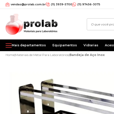
vendas@prolab.com.br
(11) 3939-5700
(11) 97456-3075
Mais departamentos
Equipamentos
Vidrarias
Aces
Home
|
Materiais de Metal Para Laboratórios
|
Bandeja de Aço Inox