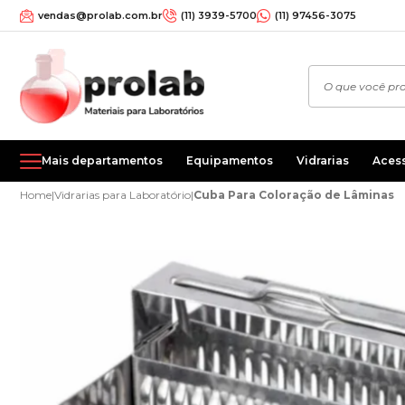
vendas@prolab.com.br
(11) 3939-5700
(11) 97456-3075
Mais departamentos
Equipamentos
Vidrarias
Aces
Home
|
Vidrarias para Laboratório
|
Cuba Para Coloração de Lâminas