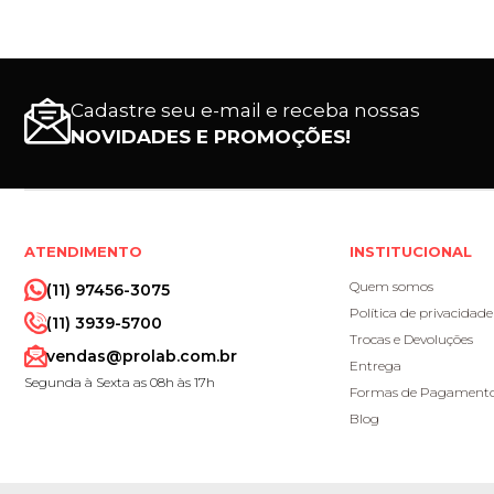
Cadastre seu e-mail e receba nossas
NOVIDADES E PROMOÇÕES!
ATENDIMENTO
INSTITUCIONAL
Quem somos
(11) 97456-3075
Política de privacidade
(11) 3939-5700
Trocas e Devoluções
vendas@prolab.com.br
Entrega
Segunda à Sexta as 08h às 17h
Formas de Pagament
Blog