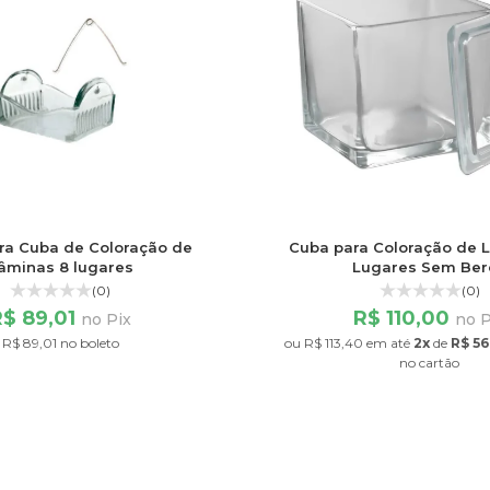
ra Cuba de Coloração de
Cuba para Coloração de 
âminas 8 lugares
Lugares Sem Ber
(0)
(0)
R$ 89,01
R$ 110,00
no Pix
no P
R$ 89,01 no boleto
ou
R$ 113,40
em até
2x
de
R$ 56
no cartão