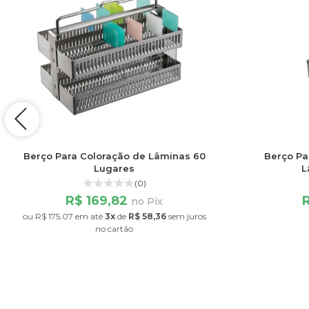
Berço Para Coloração de Lâminas 60
Berço Pa
Lugares
L
(0)
R$ 169,82
no Pix
ou
R$ 175,07
em até
3x
de
R$ 58,36
sem juros
no cartão