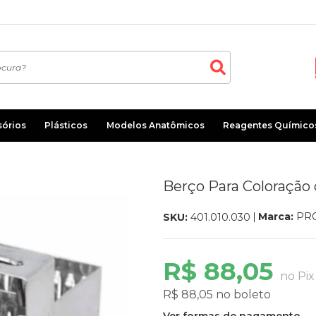
sórios
Plásticos
Modelos Anatômicos
Reagentes Químico
Berço Para Coloração
Marca:
PR
SKU:
401.010.030
R$ 88,05
no Pix
R$ 88,05 no boleto