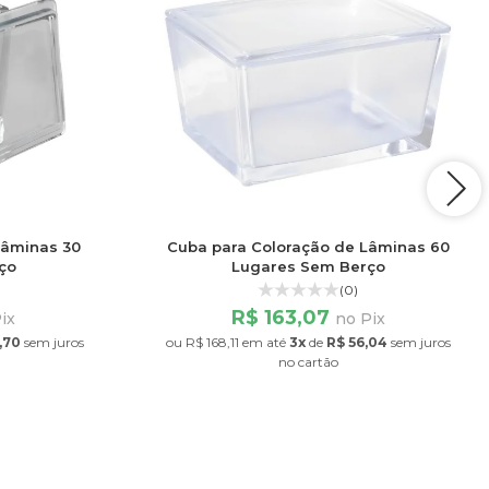
Lâminas 30
Cuba para Coloração de Lâminas 60
ço
Lugares Sem Berço
(0)
R$ 163,07
ix
no Pix
,70
sem juros
ou
R$ 168,11
em até
3x
de
R$ 56,04
sem juros
no cartão