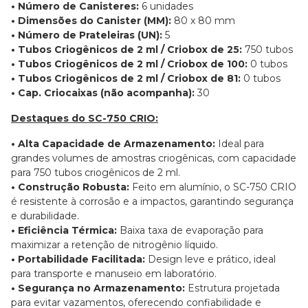
• Número de Canisteres:
6 unidades
• Dimensões do Canister (MM):
80 x 80 mm
• Número de Prateleiras (UN):
5
• Tubos Criogênicos de 2 ml / Criobox de 25:
750 tubos
• Tubos Criogênicos de 2 ml / Criobox de 100:
0 tubos
• Tubos Criogênicos de 2 ml / Criobox de 81:
0 tubos
• Cap. Criocaixas (não acompanha):
30
Destaques do SC-750 CRIO:
• Alta Capacidade de Armazenamento:
Ideal para
grandes volumes de amostras criogênicas, com capacidade
para 750 tubos criogênicos de 2 ml.
• Construção Robusta:
Feito em alumínio, o SC-750 CRIO
é resistente à corrosão e a impactos, garantindo segurança
e durabilidade.
• Eficiência Térmica:
Baixa taxa de evaporação para
maximizar a retenção de nitrogênio líquido.
• Portabilidade Facilitada:
Design leve e prático, ideal
para transporte e manuseio em laboratório.
• Segurança no Armazenamento:
Estrutura projetada
para evitar vazamentos, oferecendo confiabilidade e