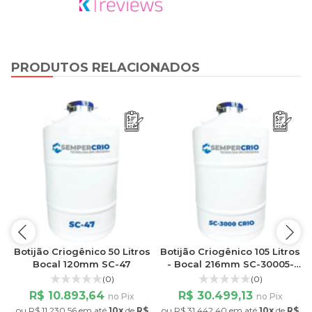
PRODUTOS RELACIONADOS
s
Botijão Criogênico 50 Litros
Botijão Criogênico 105 Litros
O
Bocal 120mm SC-47
- Bocal 216mm SC-30005-
CRIO
(0)
(0)
R$ 10.893,64
R$ 30.499,13
no Pix
no Pix
$
ou
R$ 11.230,56
em até
10x
de
R$
ou
R$ 31.442,40
em até
10x
de
R$