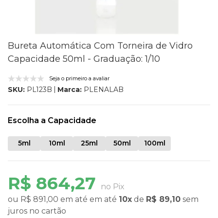
Bureta Automática Com Torneira de Vidro
Capacidade 50ml - Graduação: 1/10
Seja o primeiro a avaliar
Marca:
PLENALAB
SKU:
PL123B
Escolha a Capacidade
5ml
10ml
25ml
50ml
100ml
R$ 864,27
no Pix
ou
R$ 891,00
em até
em até
10x
de
R$ 89,10
sem
juros
no cartão