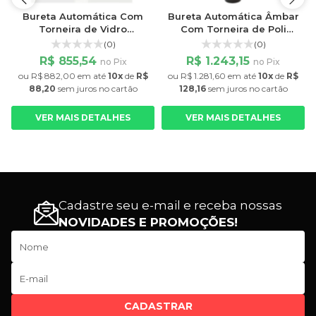
Bureta Automática Com
Bureta Automática Âmbar
Torneira de Vidro
Com Torneira de Poli
Capacidade 25ml -
Capacidade: 50ml -
(0)
(0)
Graduação: 1/10
Graduação: 1/10
R$ 855,54
R$ 1.243,15
no Pix
no Pix
ou
R$ 882,00
em até
10x
de
R$
ou
R$ 1.281,60
em até
10x
de
R$
88,20
sem juros
no cartão
128,16
sem juros
no cartão
VER MAIS DETALHES
VER MAIS DETALHES
Cadastre seu e-mail e receba nossas
NOVIDADES E PROMOÇÕES!
CADASTRAR