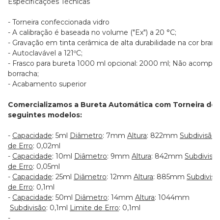
Especificações Técnicas
- Torneira confeccionada vidro
- A calibração é baseada no volume ("Ex") a 20 °C;
- Gravação em tinta cerâmica de alta durabilidade na cor branc
- Autoclavável a 121ºC;
- Frasco para bureta 1000 ml opcional: 2000 ml; Não acomp
borracha;
- Acabamento superior
Comercializamos a Bureta Automática com Torneira de 
seguintes modelos:
-
Capacidade
: 5ml
Diâmetro
: 7mm
Altura
: 822mm
Subdivisão
:
de Erro
: 0,02ml
-
Capacidade
: 10ml
Diâmetro
: 9mm
Altura
: 842mm
Subdivisã
de Erro
: 0,05ml
-
Capacidade
: 25ml
Diâmetro
: 12mm
Altura
: 885mm
Subdivisã
de Erro
: 0,1ml
-
Capacidade
: 50ml
Diâmetro
: 14mm
Altura
: 1044mm
Subdivisão
: 0,1ml
Limite de Erro
: 0,1ml
-