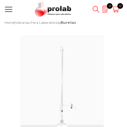
0
0
Home
|
Vidrarias Para Laboratórios
|
Buretas