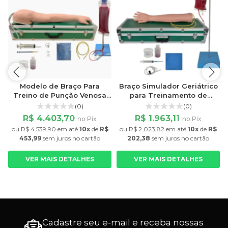
Modelo de Braço Para
Braço Simulador Geriátrico
Treino de Punção Venosa
para Treinamento de
Premium
Injeção e Punção Venosa
(0)
(0)
R$ 4.403,70
R$ 1.963,11
no Pix
no Pix
ou
R$ 4.539,90
em até
10x
de
R$
ou
R$ 2.023,82
em até
10x
de
R$
453,99
sem juros
no cartão
202,38
sem juros
no cartão
VER MAIS DETALHES
VER MAIS DETALHES
Cadastre seu e-mail e receba nossas