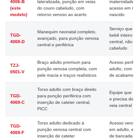
4006-B
lateralizada, punção em veias
maternidade q
(este
do couro cabeludo, com
acesso em re
modelo)
retorno venoso ao acerto
nascido
Serviço que pr
Manequim neonatal completo,
TGD-
bebê inteiro e
avançado, para punção venosa
4069-D
central, não s
central e periférica
cabeludo
Braço adulto premium para
Acesso perifé
TZJ-
punção venosa completa, com
adulto, com ma
0501-V
pele macia e traços realísticos
de acabament
Torso adulto com braço direito
Equipe que in
TGD-
para punção periférica com
e precisa do tr
4069-C
inserção de cateter central,
veia central
PICC
Torso adulto dedicado à
Acesso venoso
TGD-
punção venosa central com
em adulto, em
4069-F
inserção de cateter
de bancada