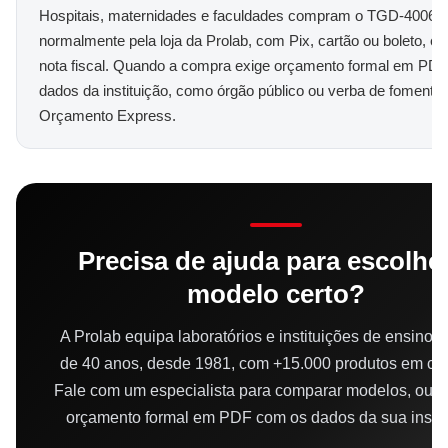
Hospitais, maternidades e faculdades compram o TGD-4006-
normalmente pela loja da Prolab, com Pix, cartão ou boleto, e
nota fiscal. Quando a compra exige orçamento formal em PD
dados da instituição, como órgão público ou verba de fomento,
Orçamento Express.
Precisa de ajuda para escolhe
modelo certo?
A Prolab equipa laboratórios e instituições de ensino 
de 40 anos, desde 1981, com +15.000 produtos em cat
Fale com um especialista para comparar modelos, ou 
orçamento formal em PDF com os dados da sua instit