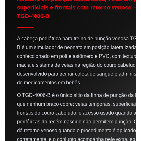
superficiais e frontais com retorno venoso 
TGD-4006-B
A cabeça pediátrica para treino de punção venosa TGD
B é um simulador de neonato em posição lateralizada,
confeccionado em poli elastômero e PVC, com textura 
macia e sistema de veias na região do couro cabeludo,
desenvolvido para treinar coleta de sangue e administr
de medicamentos em bebês.
O TGD-4006-B é o único sítio da linha de punção da Pr
que nenhum braço cobre: veias temporais, superficiais 
frontais do couro cabeludo, o acesso usado quando as 
periféricas do recém-nascido não permitem punção. O
dá retorno venoso quando o procedimento é aplicado
corretamente, e o conjunto acompanha pele extra, equ