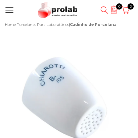
0
0
Home
|
Porcelanas Para Laboratórios
|
Cadinho de Porcelana