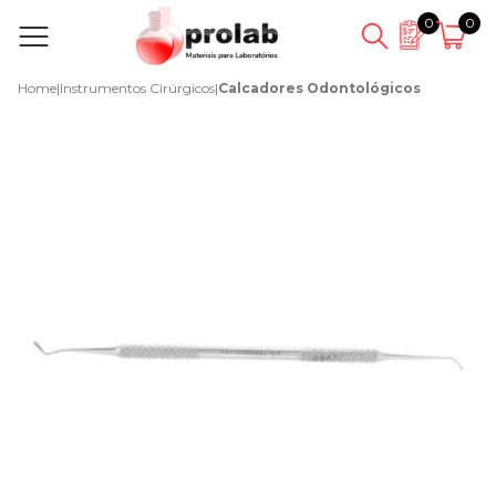
0
0
Home
|
Instrumentos Cirúrgicos
|
Calcadores Odontológicos