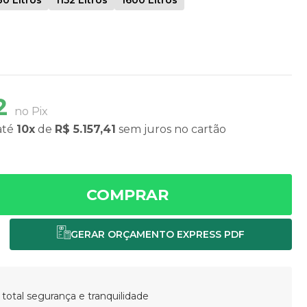
92
no Pix
até
10x
de
R$ 5.157,41
sem juros
no cartão
COMPRAR
otal segurança e tranquilidade