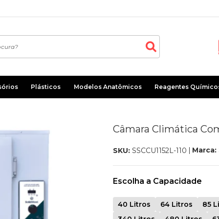
sórios
Plásticos
Modelos Anatômicos
Reagentes Químico
Câmara Climática Com
Marca:
SKU:
SSCCU1152L-110
Escolha a Capacidade
40 Litros
64 Litros
85 L
340 Litros
480 Litros
6