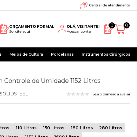
Central de atendimento
0
0
ORÇAMENTO FORMAL
OLÁ, VISITANTE!
Solicite aqui
Acessar conta
s
Meios de Cultura
Porcelanas
Instrumentos Cirúrgicos
 Controle de Umidade 1152 Litros
SOLIDSTEEL
Seja o primeiro a avaliar
itros
110 Litros
150 Litros
180 Litros
280 Litros
30 Litros
1152 Litros
1600 Litros