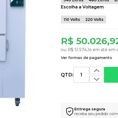
Escolha a Voltagem
110 Volts
220 Volts
R$ 50.026,
ou
R$ 51.574,14
em até
em 
Ver formas de pagamento
QTD:
Entrega segura
receba seu pedido com t