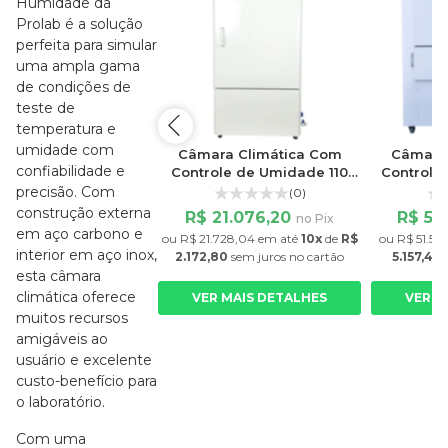
Humidade da
Prolab é a solução
perfeita para simular
uma ampla gama
de condições de
teste de
temperatura e
umidade com
ra Climática Com
Câmara Climática Com
Câmara 
confiabilidade e
ole de Umidade 180
Controle de Umidade 110
Controle
Litros
Litros
precisão. Com
(0)
(0)
construção externa
 21.816,17
R$ 21.076,20
R$ 50
no Pix
no Pix
em aço carbono e
.490,90
em até
10x
de
R$
ou
R$ 21.728,04
em até
10x
de
R$
ou
R$ 51.574
interior em aço inox,
,09
sem juros
no cartão
2.172,80
sem juros
no cartão
5.157,41
s
esta câmara
climática oferece
R MAIS DETALHES
VER MAIS DETALHES
VER M
muitos recursos
amigáveis ao
usuário e excelente
custo-benefício para
o laboratório.
Com uma