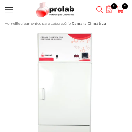
0
0
Home
|
Equipamentos para Laboratório
|
Câmara Climática