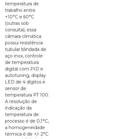
temperatura de
trabalho entre
+10°C e 60°C
(outras sob
consulta), essa
câmara climática
possui resistência
tubular blindada de
aço inox, controle
de temperatura
digital com PID e
autotuning, display
LED de 4 dígitos e
sensor de
temperatura PT 100.
A resolução de
indicação da
temperatura de
processo é de 0,1°C,
a homogeneidade
térmica é de +/- 2°C