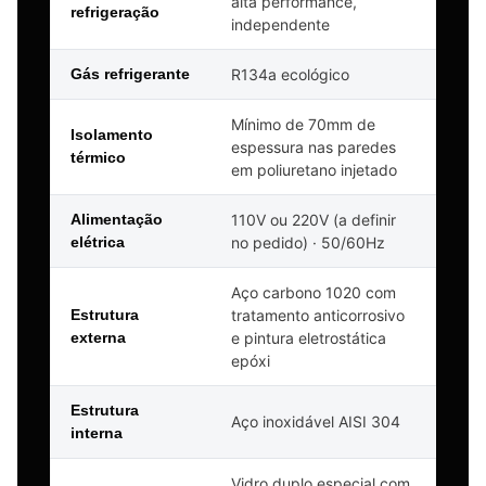
alta performance,
refrigeração
independente
Gás refrigerante
R134a ecológico
Mínimo de 70mm de
Isolamento
espessura nas paredes
térmico
em poliuretano injetado
Alimentação
110V ou 220V (a definir
elétrica
no pedido) · 50/60Hz
Aço carbono 1020 com
Estrutura
tratamento anticorrosivo
externa
e pintura eletrostática
epóxi
Estrutura
Aço inoxidável AISI 304
interna
Vidro duplo especial com