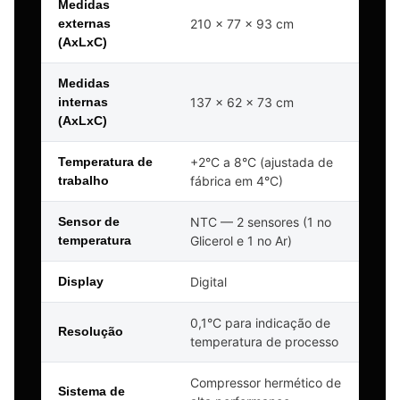
Medidas
externas
210 x 77 x 93 cm
(AxLxC)
Medidas
internas
137 x 62 x 73 cm
(AxLxC)
Temperatura de
+2°C a 8°C (ajustada de
trabalho
fábrica em 4°C)
Sensor de
NTC — 2 sensores (1 no
temperatura
Glicerol e 1 no Ar)
Display
Digital
0,1°C para indicação de
Resolução
temperatura de processo
Compressor hermético de
Sistema de