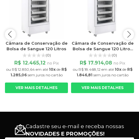
e
Câmara de Conservação de
Câmara de Conservação de
s
Bolsa de Sangue 120 Litros
Bolsa de Sangue 120 Litros
LCD
(0)
(0)
R$ 12.465,12
R$ 17.914,08
no Pix
no Pix
ou
R$ 12.850,64
em até
10x
de
R$
ou
R$ 18.468,12
em até
10x
de
R$
1.285,06
sem juros
no cartão
1.846,81
sem juros
no cartão
VER MAIS DETALHES
VER MAIS DETALHES
Cadastre seu e-mail e receba nossas
NOVIDADES E PROMOÇÕES!