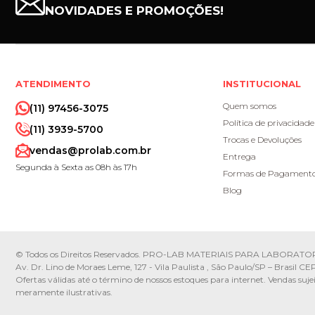
NOVIDADES E PROMOÇÕES!
ATENDIMENTO
INSTITUCIONAL
Quem somos
(11) 97456-3075
Política de privacidade
(11) 3939-5700
Trocas e Devoluções
vendas@prolab.com.br
Entrega
Segunda à Sexta as 08h às 17h
Formas de Pagament
Blog
© Todos os Direitos Reservados. PRO-LAB MATERIAIS PARA LABORATOR
Av. Dr. Lino de Moraes Leme, 127 - Vila Paulista , São Paulo/SP – Brasil 
Ofertas válidas até o término de nossos estoques para internet. Vendas suje
meramente ilustrativas.