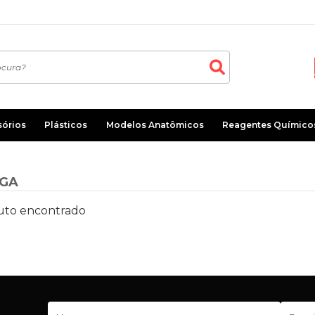
sórios
Plásticos
Modelos Anatômicos
Reagentes Químico
GA
to encontrado