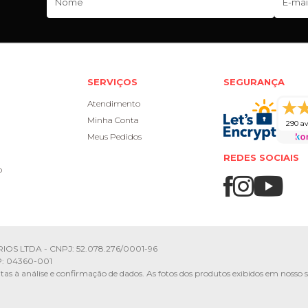
SERVIÇOS
SEGURANÇA
Atendimento
Minha Conta
290 av
Meus Pedidos
REDES SOCIAIS
o
IOS LTDA - CNPJ: 52.078.276/0001-96
CEP: 04360-001
itas à análise e confirmação de dados. As fotos dos produtos exibidos em nosso s