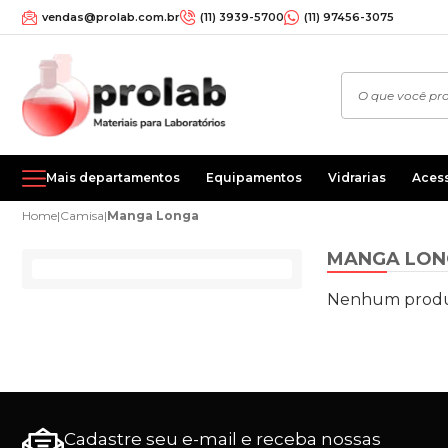
vendas@prolab.com.br
(11) 3939-5700
(11) 97456-3075
Mais departamentos
Equipamentos
Vidrarias
Aces
Home
|
Camisa
|
Manga Longa
MANGA LON
Nenhum produ
Cadastre seu e-mail e receba nossas