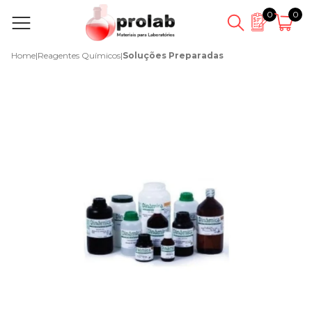
0
0
Home
|
Reagentes Químicos
|
Soluções Preparadas