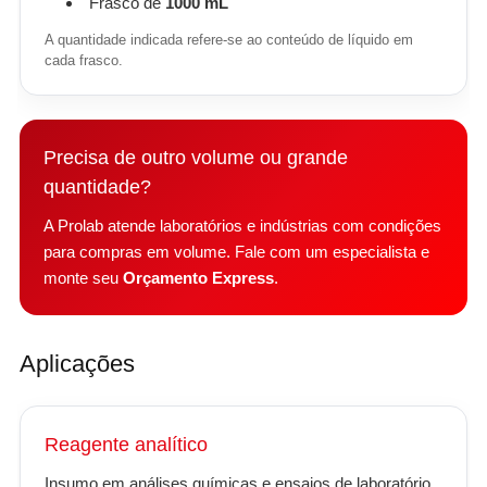
Frasco de
1000 mL
A quantidade indicada refere-se ao conteúdo de líquido em
cada frasco.
Precisa de outro volume ou grande
quantidade?
A Prolab atende laboratórios e indústrias com condições
para compras em volume. Fale com um especialista e
monte seu
Orçamento Express
.
Aplicações
Reagente analítico
Insumo em análises químicas e ensaios de laboratório.