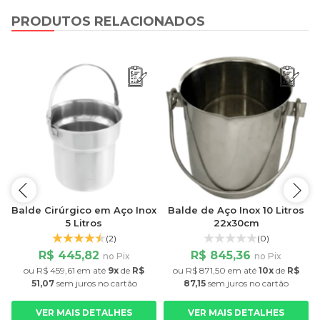
PRODUTOS RELACIONADOS
Balde Cirúrgico em Aço Inox
Balde de Aço Inox 10 Litros
5 Litros
22x30cm
(2)
(0)
R$ 445,82
R$ 845,36
no Pix
no Pix
ou
R$ 459,61
em até
9x
de
R$
ou
R$ 871,50
em até
10x
de
R$
51,07
sem juros
no cartão
87,15
sem juros
no cartão
VER MAIS DETALHES
VER MAIS DETALHES