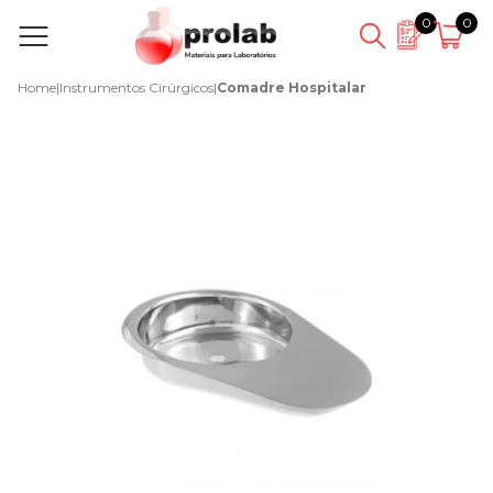
0
0
Home
|
Instrumentos Cirúrgicos
|
Comadre Hospitalar