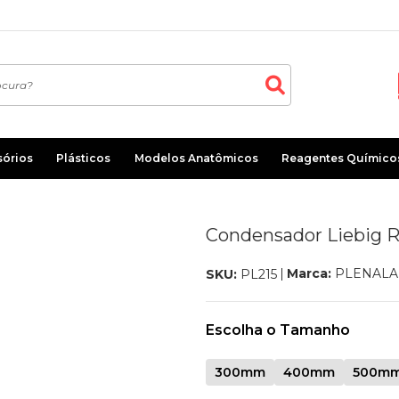
sórios
Plásticos
Modelos Anatômicos
Reagentes Químico
Condensador Liebig
Marca:
PLENALA
SKU:
PL215
Escolha o Tamanho
300mm
400mm
500m