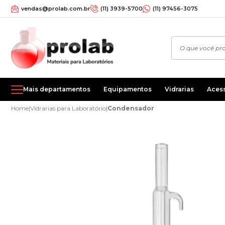
vendas@prolab.com.br
(11) 3939-5700
(11) 97456-3075
Mais departamentos
Equipamentos
Vidrarias
Aces
Home
|
Vidrarias para Laboratório
|
Condensador