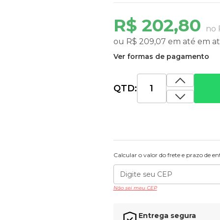
R$ 202,80
no 
ou
R$ 209,07
em até
em a
Ver formas de pagamento
QTD:
Calcular o valor do frete e prazo de e
Não sei meu CEP
Entrega segura