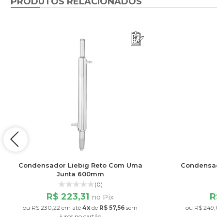
PRODUTOS RELACIONADOS
Condensador Liebig Reto Com Uma
Condensad
Junta 600mm
(0)
R$ 223,31
R
no Pix
ou
R$ 230,22
em até
4x
de
R$ 57,56
sem
ou
R$ 249,
juros
no cartão