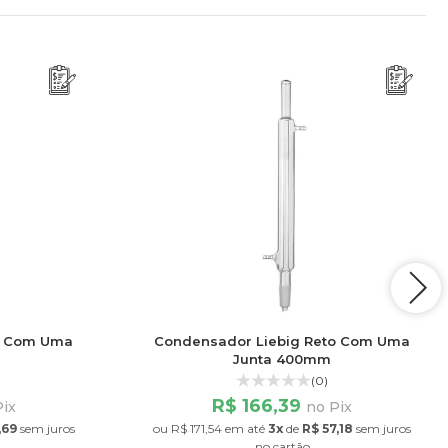
o Com Uma
Condensador Liebig Reto Com Uma
Junta 400mm
(0)
R$ 166,39
Pix
no Pix
,69
sem juros
ou
R$ 171,54
em até
3x
de
R$ 57,18
sem juros
no cartão