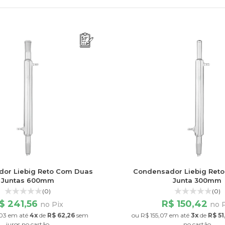
or Liebig Reto Com Duas
Condensador Liebig Ret
Juntas 600mm
Junta 300mm
(0)
(0)
$ 241,56
R$ 150,42
no Pix
no 
03
em até
4x
de
R$ 62,26
sem
ou
R$ 155,07
em até
3x
de
R$ 51
juros
no cartão
no cartão