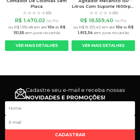
s
Contador De Colônias Sem
Agitador Mecânico 150
Placa
Litros Com Suporte 1600rpm
Fisatom
(0)
(0)
R$ 1.470,02
R$ 18.559,40
no Pix
no Pix
$
ou
R$ 1.515,48
em até
10x
de
R$
ou
R$ 19.133,40
em até
10x
de
R$
151,55
sem juros
no cartão
1.913,34
sem juros
no cartão
VER MAIS DETALHES
VER MAIS DETALHES
Cadastre seu e-mail e receba nossas
NOVIDADES E PROMOÇÕES!
CADASTRAR