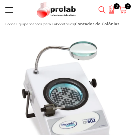
0
0
Home
|
Equipamentos para Laboratórios
|
Contador de Colônias