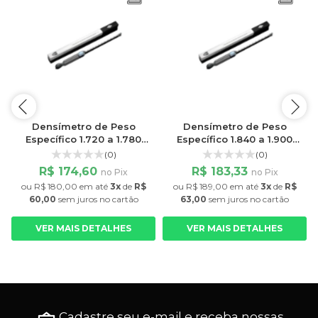
Densímetro de Peso
Densímetro de Peso
Específico 1.720 a 1.780
Específico 1.840 a 1.900
Escala 60/60
Escala 60/60
(0)
(0)
R$ 174,60
R$ 183,33
no Pix
no Pix
ou
R$ 180,00
em até
3x
de
R$
ou
R$ 189,00
em até
3x
de
R$
60,00
sem juros
no cartão
63,00
sem juros
no cartão
VER MAIS DETALHES
VER MAIS DETALHES
Cadastre seu e-mail e receba nossas