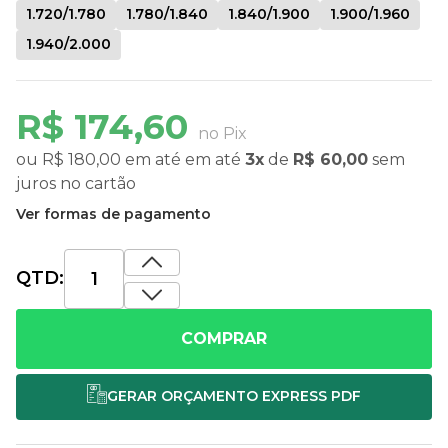
1.720/1.780
1.780/1.840
1.840/1.900
1.900/1.960
1.940/2.000
R$ 174,60
no Pix
ou
R$ 180,00
em até
em até
3x
de
R$ 60,00
sem
juros
no cartão
Ver formas de pagamento
QTD:
COMPRAR