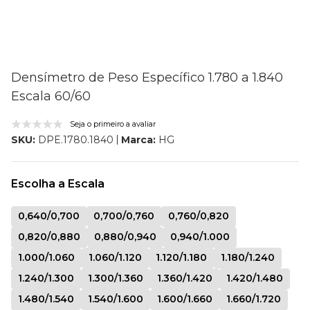
Densímetro de Peso Específico 1.780 a 1.840
Escala 60/60
Seja o primeiro a avaliar
Marca:
HG
SKU:
DPE.1780.1840
Escolha a Escala
0,640/0,700
0,700/0,760
0,760/0,820
0,820/0,880
0,880/0,940
0,940/1.000
1.000/1.060
1.060/1.120
1.120/1.180
1.180/1.240
1.240/1.300
1.300/1.360
1.360/1.420
1.420/1.480
1.480/1.540
1.540/1.600
1.600/1.660
1.660/1.720