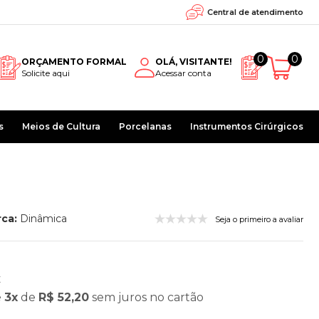
Central de atendimento
0
0
ORÇAMENTO FORMAL
OLÁ, VISITANTE!
Solicite aqui
Acessar conta
s
Meios de Cultura
Porcelanas
Instrumentos Cirúrgicos
ca:
Dinâmica
Seja o primeiro a avaliar
x
é
3x
de
R$ 52,20
sem juros
no cartão