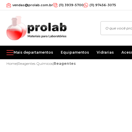
vendas@prolab.com.br
(11) 3939-5700
(11) 97456-3075
Mais departamentos
Equipamentos
Vidrarias
Aces
Home
|
Reagentes Químicos
|
Reagentes