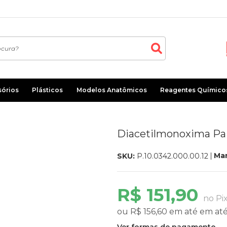
sórios
Plásticos
Modelos Anatômicos
Reagentes Químico
Diacetilmonoxima Pa
Mar
SKU:
P.10.0342.000.00.12
R$ 151,90
no Pi
ou
R$ 156,60
em até
em at