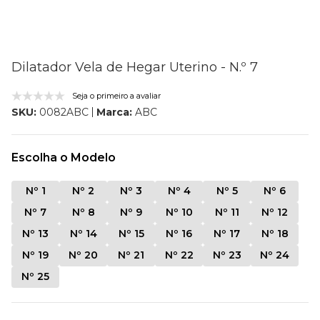
Dilatador Vela de Hegar Uterino - N.º 7
Seja o primeiro a avaliar
Marca:
ABC
SKU:
0082ABC
Escolha o Modelo
Nº 1
Nº 2
Nº 3
Nº 4
Nº 5
Nº 6
Nº 7
Nº 8
Nº 9
Nº 10
Nº 11
Nº 12
Nº 13
Nº 14
Nº 15
Nº 16
Nº 17
Nº 18
Nº 19
Nº 20
Nº 21
Nº 22
Nº 23
Nº 24
Nº 25