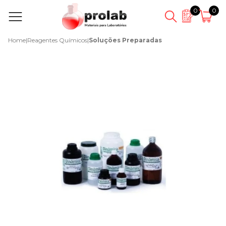
0
0
Home
|
Reagentes Químicos
|
Soluções Preparadas