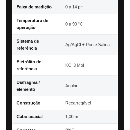
Faixa de medição
0 a 14 pH
Temperatura de
0 a 90 °C
operação
Sistema de
Ag/AgCl + Ponte Salina
referência
Eletrólito de
KCl 3 Mol
referência
Diafragma /
Anular
elemento
Construção
Recarregável
Cabo coaxial
1,00 m