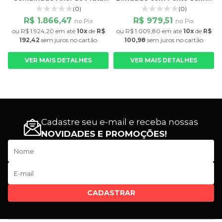
Recarregável Sensoglass
S
(0)
(0)
SRR09R
R$ 1.866,47
R$ 979,51
no Pix
no Pix
ou
R$ 1.924,20
em até
10x
de
R$
ou
R$ 1.009,80
em até
10x
de
R$
192,42
sem juros
no cartão
100,98
sem juros
no cartão
VER MAIS DETALHES
VER MAIS DETALHES
Cadastre seu e-mail e receba nossas
NOVIDADES E PROMOÇÕES!
CADASTRAR