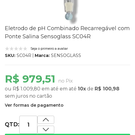
Eletrodo de pH Combinado Recarregável com
Ponte Salina Sensoglass SC04R
Seja o primeiro a avaliar
Marca:
SENSOGLASS
SKU:
SC04R
R$ 979,51
no Pix
ou
R$ 1.009,80
em até
em até
10x
de
R$ 100,98
sem juros
no cartão
Ver formas de pagamento
QTD: