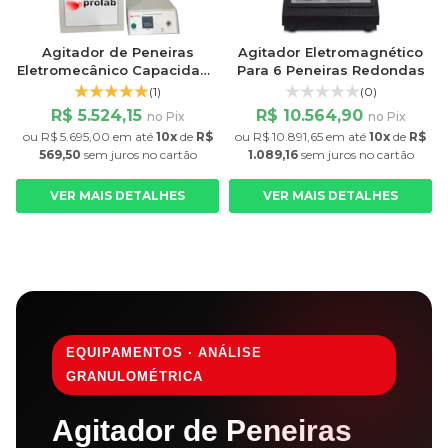
Agitador de Peneiras
Agitador Eletromagnético
Eletromecânico Capacidade
Para 6 Peneiras Redondas
8 Peneiras
(1)
(0)
R$ 5.524,15
R$ 10.564,90
no Pix
no Pix
ou
R$ 5.695,00
em até
10x
de
R$
ou
R$ 10.891,65
em até
10x
de
R$
569,50
sem juros
no cartão
1.089,16
sem juros
no cartão
VER MAIS DETALHES
VER MAIS DETALHES
EQUIPAMENTOS · ANÁLISE
GRANULOMÉTRICA
Agitador de Peneiras