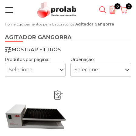
0
0
Home
|
Equipamentos para Laboratórios
|
Agitador Gangorra
AGITADOR GANGORRA
MOSTRAR FILTROS
Produtos por página:
Ordenação: