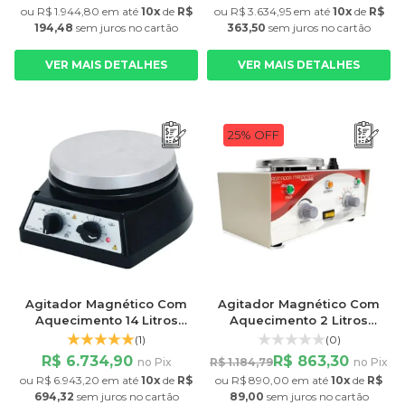
ou
R$ 1.944,80
em até
10x
de
R$
ou
R$ 3.634,95
em até
10x
de
R$
194,48
sem juros
no cartão
363,50
sem juros
no cartão
VER MAIS DETALHES
VER MAIS DETALHES
25% OFF
Agitador Magnético Com
Agitador Magnético Com
Aquecimento 14 Litros
Aquecimento 2 Litros
Plataforma 18 cm 1500rpm
Plataforma 12,5cm 2400rpm
(1)
(0)
Fisatom
R$ 6.734,90
R$ 863,30
no Pix
R$ 1.184,79
no Pix
ou
R$ 6.943,20
em até
10x
de
R$
ou
R$ 890,00
em até
10x
de
R$
694,32
sem juros
no cartão
89,00
sem juros
no cartão