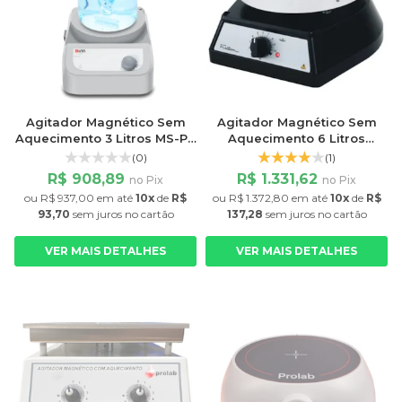
Agitador Magnético Sem
Agitador Magnético Sem
Aquecimento 3 Litros MS-PB
Aquecimento 6 Litros
1500rpm
Plataforma 14 cm 1800rpm
(0)
(1)
Fisatom
R$ 908,89
R$ 1.331,62
no Pix
no Pix
ou
R$ 937,00
em até
10x
de
R$
ou
R$ 1.372,80
em até
10x
de
R$
93,70
sem juros
no cartão
137,28
sem juros
no cartão
VER MAIS DETALHES
VER MAIS DETALHES