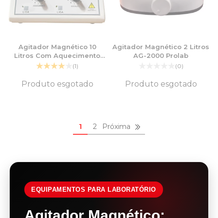
Agitador Magnético 10
Agitador Magnético 2 Litros
Litros Com Aquecimento
AG-2000 Prolab
Analógico
(1)
(0)
Produto esgotado
Produto esgotado
1
2
Próxima
EQUIPAMENTOS PARA LABORATÓRIO
Agitador Magnético: