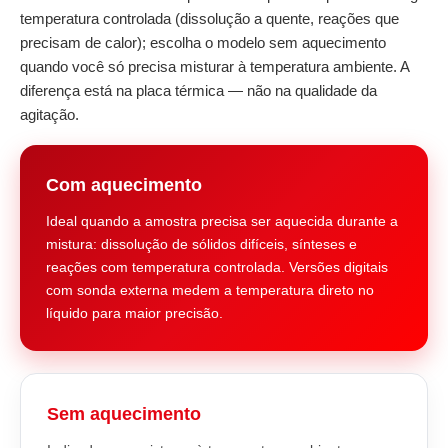
temperatura controlada (dissolução a quente, reações que
precisam de calor); escolha o modelo sem aquecimento
quando você só precisa misturar à temperatura ambiente. A
diferença está na placa térmica — não na qualidade da
agitação.
Com aquecimento
Ideal quando a amostra precisa ser aquecida durante a
mistura: dissolução de sólidos difíceis, sínteses e
reações com temperatura controlada. Versões digitais
com sonda externa medem a temperatura direto no
líquido para maior precisão.
Sem aquecimento