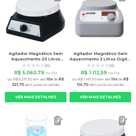
Agitador Magnético Sem
Agitador Magnético Sem
Aquecimento 20 Litros
Aquecimento 3 Litros Digital
Plataforma 18 cm 1800rpm
MS-PA 1500rpm
(0)
(0)
Fisatom
R$ 5.060,78
R$ 1.112,59
no Pix
no Pix
ou
R$ 5.217,30
em até
10x
de
R$
ou
R$ 1.147,00
em até
10x
de
R$
521,73
sem juros
no cartão
114,70
sem juros
no cartão
VER MAIS DETALHES
VER MAIS DETALHES