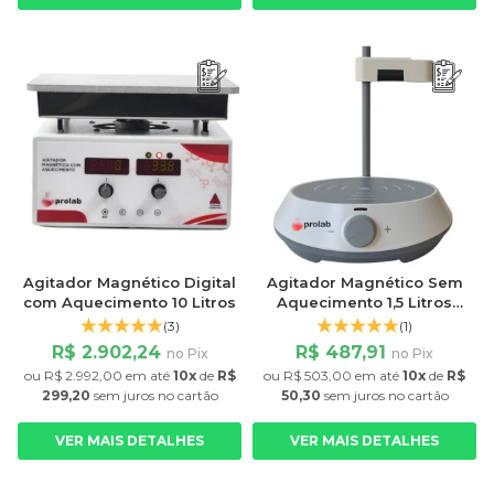
Agitador Magnético Digital
Agitador Magnético Sem
com Aquecimento 10 Litros
Aquecimento 1,5 Litros
EcoStir 2000rpm Dlab
(3)
(1)
R$ 2.902,24
R$ 487,91
no Pix
no Pix
ou
R$ 2.992,00
em até
10x
de
R$
ou
R$ 503,00
em até
10x
de
R$
299,20
sem juros
no cartão
50,30
sem juros
no cartão
VER MAIS DETALHES
VER MAIS DETALHES