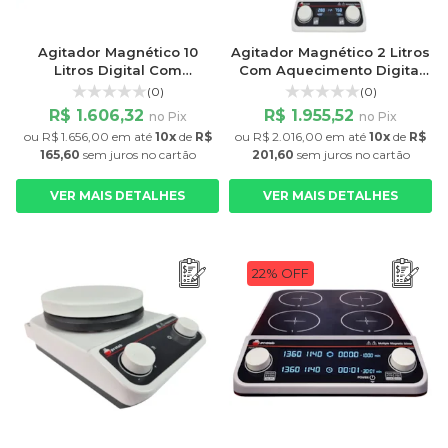
Agitador Magnético 10
Agitador Magnético 2 Litros
Litros Digital Com
Com Aquecimento Digital
Temporizador PRO-10000A
Sonda de Temperatura
(0)
(0)
Prolab
PRO-2000HD
R$ 1.606,32
R$ 1.955,52
no Pix
no Pix
ou
R$ 1.656,00
em até
10x
de
R$
ou
R$ 2.016,00
em até
10x
de
R$
165,60
sem juros
no cartão
201,60
sem juros
no cartão
VER MAIS DETALHES
VER MAIS DETALHES
22% OFF