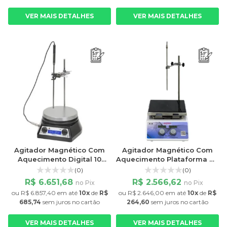
VER MAIS DETALHES
VER MAIS DETALHES
Agitador Magnético Com
Agitador Magnético Com
Aquecimento Digital 10
Aquecimento Plataforma de
Litros Com Sonda Externa
Vitrocerâmica 5 Litros
(0)
(0)
Fisatom
R$ 6.651,68
R$ 2.566,62
no Pix
no Pix
ou
R$ 6.857,40
em até
10x
de
R$
ou
R$ 2.646,00
em até
10x
de
R$
685,74
sem juros
no cartão
264,60
sem juros
no cartão
VER MAIS DETALHES
VER MAIS DETALHES