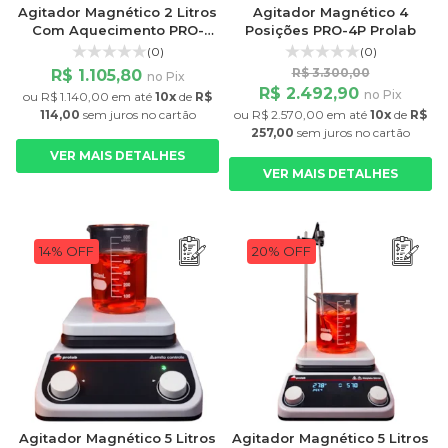
Agitador Magnético 2 Litros
Agitador Magnético 4
Com Aquecimento PRO-
Posições PRO-4P Prolab
2000HA Prolab
(0)
(0)
R$ 3.300,00
R$ 1.105,80
no Pix
R$ 2.492,90
no Pix
ou
R$ 1.140,00
em até
10x
de
R$
114,00
sem juros
no cartão
ou
R$ 2.570,00
em até
10x
de
R$
257,00
sem juros
no cartão
VER MAIS DETALHES
VER MAIS DETALHES
14% OFF
20% OFF
Agitador Magnético 5 Litros
Agitador Magnético 5 Litros