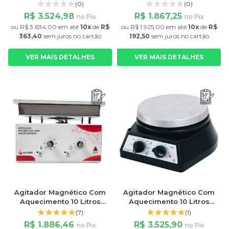
Timer PRO-5000HP Prolab
Digital Plataforma 12,5cm
(0)
(0)
2400rpm
R$ 3.524,98
R$ 1.867,25
no Pix
no Pix
ou
R$ 3.634,00
em até
10x
de
R$
ou
R$ 1.925,00
em até
10x
de
R$
363,40
sem juros
no cartão
192,50
sem juros
no cartão
VER MAIS DETALHES
VER MAIS DETALHES
Agitador Magnético Com
Agitador Magnético Com
Aquecimento 10 Litros
Aquecimento 10 Litros
Plataforma 17x17cm
Plataforma 18 cm 1800rpm
(7)
(1)
3000rpm
Fisatom
R$ 1.886,46
R$ 3.525,90
no Pix
no Pix