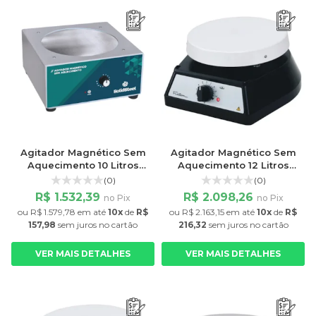
Agitador Magnético Sem
Agitador Magnético Sem
Aquecimento 10 Litros
Aquecimento 12 Litros
Plataforma 15cm 3000rpm
Plataforma 18 cm 1800rpm
(0)
(0)
Fisatom
R$ 1.532,39
R$ 2.098,26
no Pix
no Pix
ou
R$ 1.579,78
em até
10x
de
R$
ou
R$ 2.163,15
em até
10x
de
R$
157,98
sem juros
no cartão
216,32
sem juros
no cartão
VER MAIS DETALHES
VER MAIS DETALHES