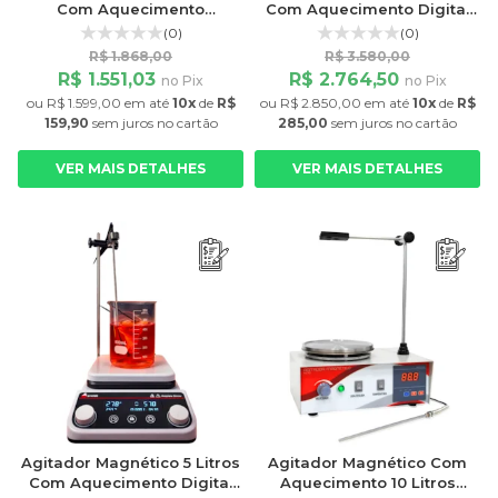
Com Aquecimento
Com Aquecimento Digital
Analógico PRO-5000HA
PRO-5000HD Prolab
(0)
(0)
Prolab
R$ 1.868,00
R$ 3.580,00
R$ 1.551,03
R$ 2.764,50
no Pix
no Pix
ou
R$ 1.599,00
em até
10x
de
R$
ou
R$ 2.850,00
em até
10x
de
R$
159,90
sem juros
no cartão
285,00
sem juros
no cartão
VER MAIS DETALHES
VER MAIS DETALHES
Agitador Magnético 5 Litros
Agitador Magnético Com
Com Aquecimento Digital
Aquecimento 10 Litros