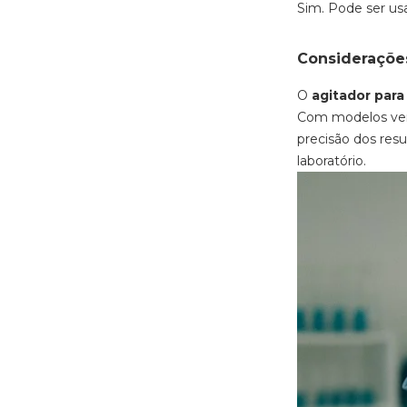
Sim. Pode ser us
Considerações
O
agitador par
Com modelos versá
precisão dos resu
laboratório.