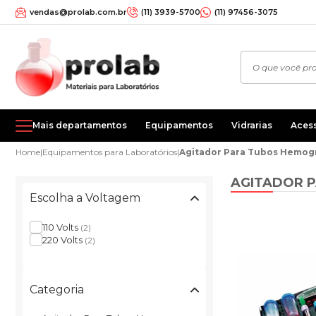
vendas@prolab.com.br
(11) 3939-5700
(11) 97456-3075
Mais departamentos
Equipamentos
Vidrarias
Aces
Home
|
Equipamentos para Laboratórios
|
Agitador Para Tubos Hemo
AGITADOR 
Escolha a Voltagem
110 Volts
(2)
220 Volts
(2)
Categoria