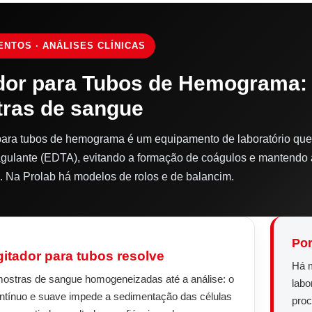
NTOS · ANÁLISES CLÍNICAS
dor para Tubos de Hemograma:
ras de sangue
para tubos de hemograma é um equipamento de laboratório qu
gulante (EDTA), evitando a formação de coágulos e mantendo
Na Prolab há modelos de rolos e de balancim.
Por
gitador para tubos resolve
Há m
stras de sangue homogeneizadas até a análise: o
labo
tínuo e suave impede a sedimentação das células
proc