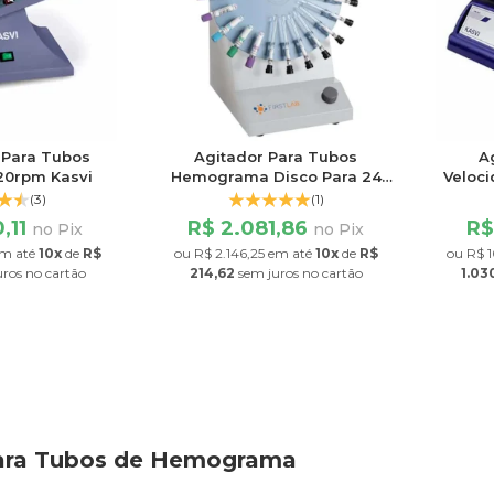
 Para Tubos
Agitador Para Tubos
A
20rpm Kasvi
Hemograma Disco Para 24
Veloci
Tubos Velocidade 6 a 32rpm
(3)
(1)
,11
R$ 2.081,86
R$
no Pix
no Pix
m até
10x
de
R$
ou
R$ 2.146,25
em até
10x
de
R$
ou
R$ 1
uros
no cartão
214,62
sem juros
no cartão
1.03
para Tubos de Hemograma