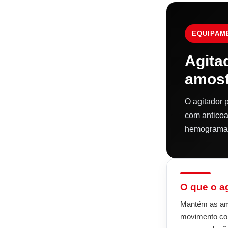
EQUIPAME
Agita
amost
O agitador 
com anticoa
hemograma. 
O que o a
Mantém as amo
movimento con