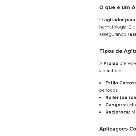
O que é um A
O
agitador par
hematologia. Ele
assegurando
res
Tipos de Agit
A
Prolab
oferece
laboratório:
Estilo Carross
períodos.
Roller (de rol
Gangorra:
Mov
Recíproca:
Mo
Aplicações C