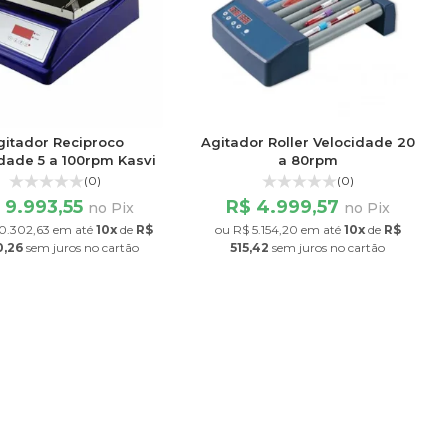
gitador Reciproco
Agitador Roller Velocidade 20
dade 5 a 100rpm Kasvi
a 80rpm
(0)
(0)
 9.993,55
R$ 4.999,57
no Pix
no Pix
0.302,63
em até
10x
de
R$
ou
R$ 5.154,20
em até
10x
de
R$
0,26
sem juros
no cartão
515,42
sem juros
no cartão