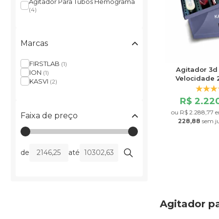
Agitador Para Tubos Hemograma
(4)
Marcas
FIRSTLAB
(1)
Agitador 3d
ION
(1)
Velocidade 
KASVI
(2)
R$ 2.220
ou
R$ 2.288,77
e
Faixa de preço
228,88
sem j
de
até
Agitador 