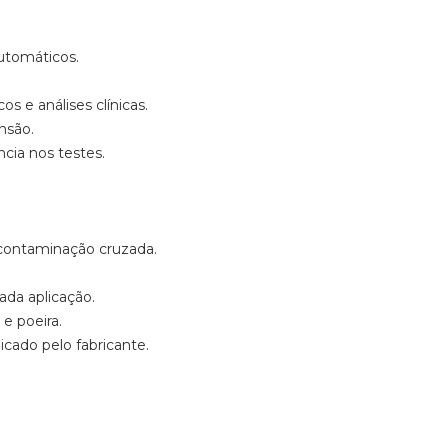
:
utomáticos.
s e análises clínicas.
nsão.
ncia nos testes.
 contaminação cruzada.
ada aplicação.
e poeira.
cado pelo fabricante.