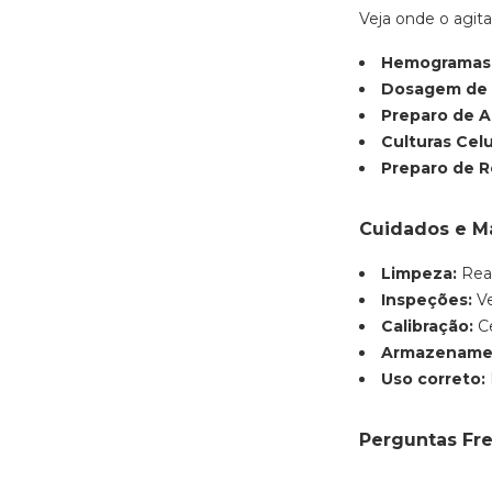
Veja onde o agit
Hemogramas
Dosagem de 
Preparo de A
Culturas Celu
Preparo de 
Cuidados e M
Limpeza:
Real
Inspeções:
Ve
Calibração:
Ce
Armazename
Uso correto:
Perguntas Fr