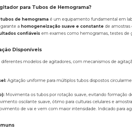
gitador para Tubos de Hemograma?
a tubos de hemograma
é um equipamento fundamental em labora
 garante a
homogeneização suave e constante
de amostras 
ultados confiáveis
em exames como hemogramas, testes de glic
ação Disponíveis
 diferentes modelos de agitadores, com mecanismos de agitação
el:
Agitação uniforme para múltiplos tubos dispostos circularm
o):
Movimenta os tubos por rotação suave, evitando formação de
imento oscilante suave, ótimo para culturas celulares e amostras
vimento de vai e vem com maior intensidade. Indicado para ag
omuns