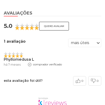
AVALIAÇÕES
5.0
QUERO AVALIAR
1 avaliação
Phyllomedusa L
há 7 meses
comprador verificado
esta avaliação foi útil?
0
0