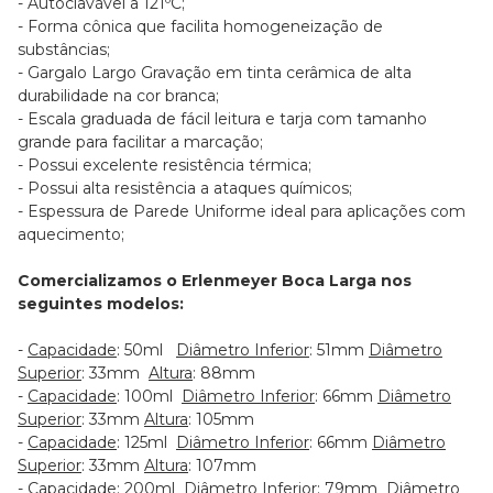
- Autoclavável a 121ºC;
- Forma cônica que facilita homogeneização de
substâncias;
- Gargalo Largo Gravação em tinta cerâmica de alta
durabilidade na cor branca;
- Escala graduada de fácil leitura e tarja com tamanho
grande para facilitar a marcação;
- Possui excelente resistência térmica;
- Possui alta resistência a ataques químicos;
- Espessura de Parede Uniforme ideal para aplicações com
aquecimento;
Comercializamos o Erlenmeyer Boca Larga nos
seguintes modelos:
-
Capacidade
: 50ml
Diâmetro Inferior
: 51mm
Diâmetro
Superior
: 33mm
Altura
: 88mm
-
Capacidade
: 100ml
Diâmetro Inferior
: 66mm
Diâmetro
Superior
: 33mm
Altura
: 105mm
-
Capacidade
: 125ml
Diâmetro Inferior
: 66mm
Diâmetro
Superior
: 33mm
Altura
: 107mm
-
Capacidade
: 200ml
Diâmetro Inferior
: 79mm
Diâmetro