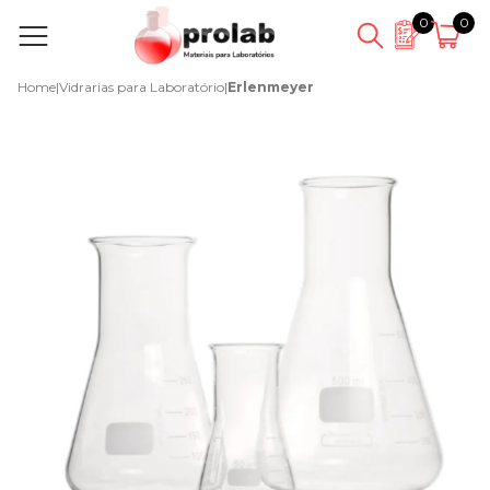
0
0
Home
|
Vidrarias para Laboratório
|
Erlenmeyer