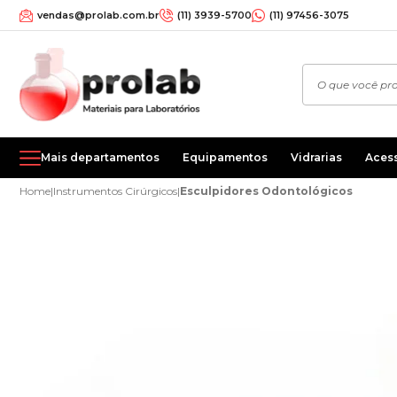
vendas@prolab.com.br
(11) 3939-5700
(11) 97456-3075
Mais departamentos
Equipamentos
Vidrarias
Aces
Home
|
Instrumentos Cirúrgicos
|
Esculpidores Odontológicos