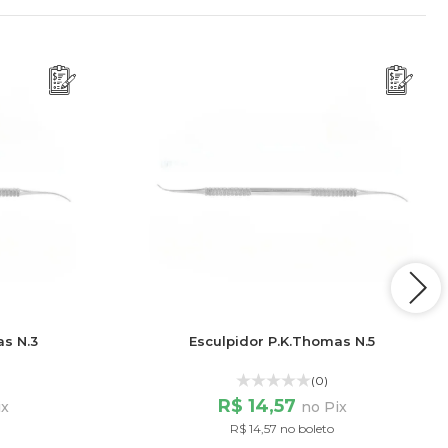
as N.3
Esculpidor P.K.Thomas N.5
(0)
R$ 14,57
ix
no Pix
R$ 14,57 no boleto