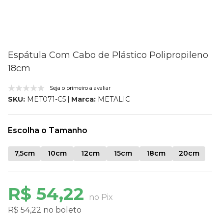
Espátula Com Cabo de Plástico Polipropileno
18cm
Seja o primeiro a avaliar
Marca:
METALIC
SKU:
MET071-C5
Escolha o Tamanho
7,5cm
10cm
12cm
15cm
18cm
20cm
R$ 54,22
no Pix
R$ 54,22 no boleto