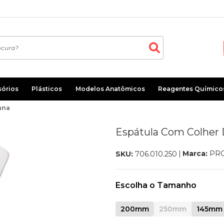
sórios
Plásticos
Modelos Anatômicos
Reagentes Químico
ana
Espátula Com Colher
Marca:
PR
SKU:
706.010.250
Escolha o Tamanho
200mm
250mm
145mm