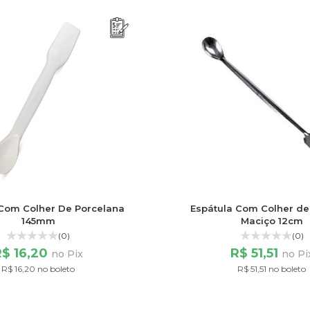
 Com Colher De Porcelana
Espátula Com Colher de
145mm
Maciço 12cm
(0)
(0)
R$ 16,20
R$ 51,51
no Pix
no Pi
R$ 16,20 no boleto
R$ 51,51 no boleto