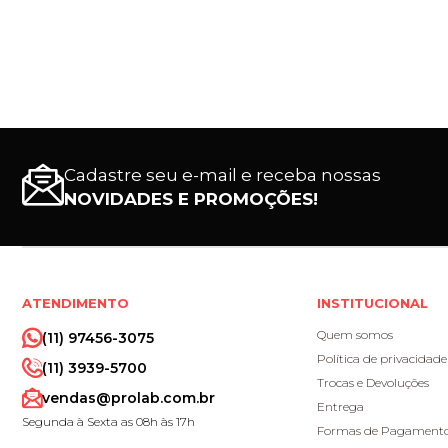
Cadastre seu e-mail e receba nossas
NOVIDADES E PROMOÇÕES!
ATENDIMENTO
INSTITUCIONAL
Quem somos
(11) 97456-3075
Política de privacidade
(11) 3939-5700
Trocas e Devoluções
vendas@prolab.com.br
Entrega
Segunda à Sexta as 08h às 17h
Formas de Pagament