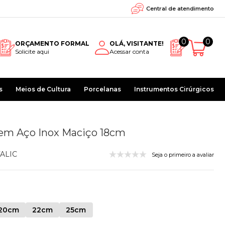
Central de atendimento
0
0
ORÇAMENTO FORMAL
OLÁ, VISITANTE!
Solicite aqui
Acessar conta
s
Meios de Cultura
Porcelanas
Instrumentos Cirúrgicos
em Aço Inox Maciço 18cm
ALIC
Seja o primeiro a avaliar
20cm
22cm
25cm