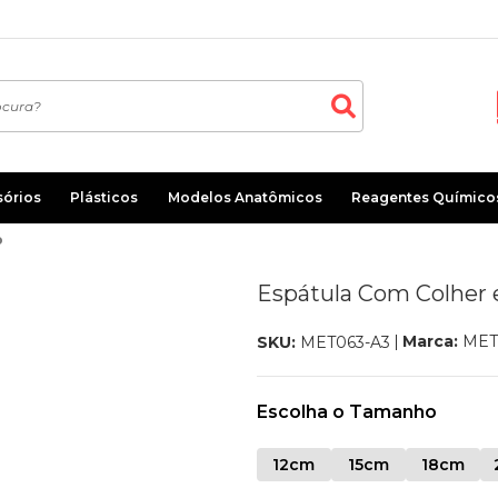
sórios
Plásticos
Modelos Anatômicos
Reagentes Químico
o
Espátula Com Colher 
Marca:
MET
SKU:
MET063-A3
Escolha o Tamanho
12cm
15cm
18cm