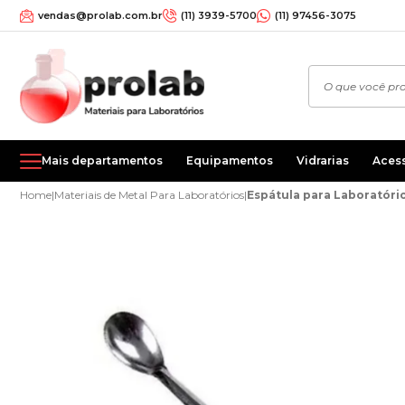
vendas@prolab.com.br
(11) 3939-5700
(11) 97456-3075
Mais departamentos
Equipamentos
Vidrarias
Aces
Home
|
Materiais de Metal Para Laboratórios
|
Espátula para Laboratóri